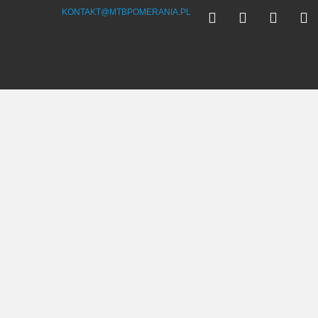
KONTAKT@MTBPOMERANIA.PL