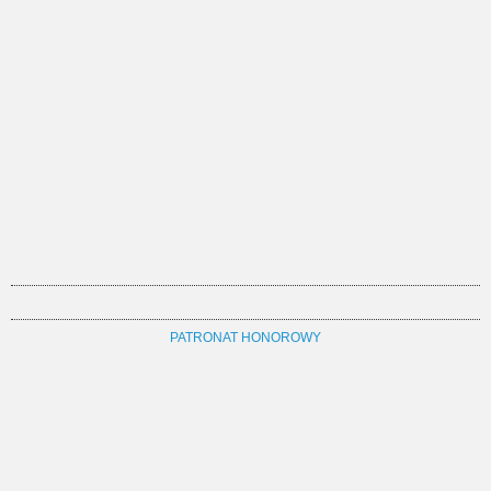
PATRONAT HONOROWY