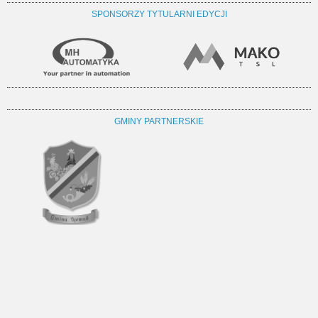
SPONSORZY TYTULARNI EDYCJI
GMINY PARTNERSKIE