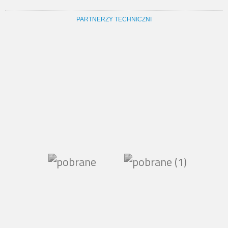
PARTNERZY TECHNICZNI