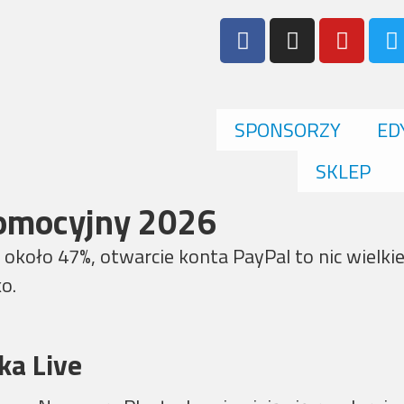
SPONSORZY
ED
SKLEP
romocyjny 2026
około 47%, otwarcie konta PayPal to nic wielki
o.
ka Live