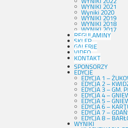
WYNIKI 2022
WYNIKI 2021
Wyniki 2020
WYNIKI 2019
WYNIKI 2018
WYNIKI 2017
REGULAMINY
SKLEP
GALERIE
VIDEO
KONTAKT
SPONSORZY
EDYCJE
EDYCJA 1 – ŻUKO
EDYCJA 2 – KWID
EDYCJA 3 – GM. 
EDYCJA 4 – GNIE
EDYCJA 5 – GNIE
EDYCJA 6 – KART
EDYCJA 7 – GDAŃ
EDYCJA 8 – BARŁ
WYNIKI