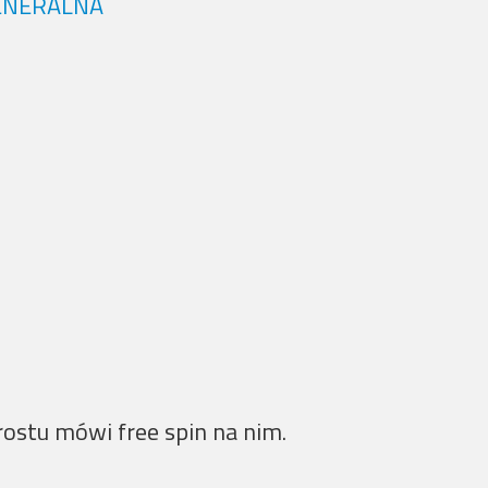
GENERALNA
rostu mówi free spin na nim.