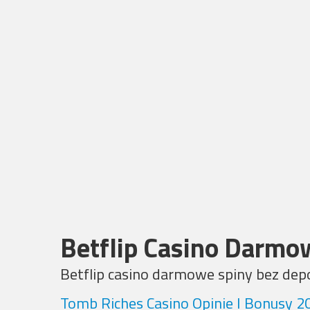
Betflip Casino Darmo
Betflip casino darmowe spiny bez depoz
Tomb Riches Casino Opinie I Bonusy 2