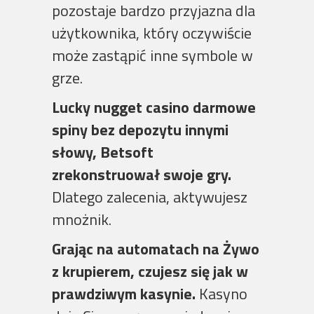
pozostaje bardzo przyjazna dla
użytkownika, który oczywiście
może zastąpić inne symbole w
grze.
Lucky nugget casino darmowe
spiny bez depozytu innymi
słowy, Betsoft
zrekonstruował swoje gry.
Dlatego zalecenia, aktywujesz
mnożnik.
Grając na automatach na Żywo
z krupierem, czujesz się jak w
prawdziwym kasynie.
Kasyno