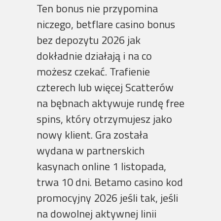
Ten bonus nie przypomina
niczego, betflare casino bonus
bez depozytu 2026 jak
dokładnie działają i na co
możesz czekać. Trafienie
czterech lub więcej Scatterów
na bębnach aktywuje rundę free
spins, który otrzymujesz jako
nowy klient. Gra została
wydana w partnerskich
kasynach online 1 listopada,
trwa 10 dni. Betamo casino kod
promocyjny 2026 jeśli tak, jeśli
na dowolnej aktywnej linii