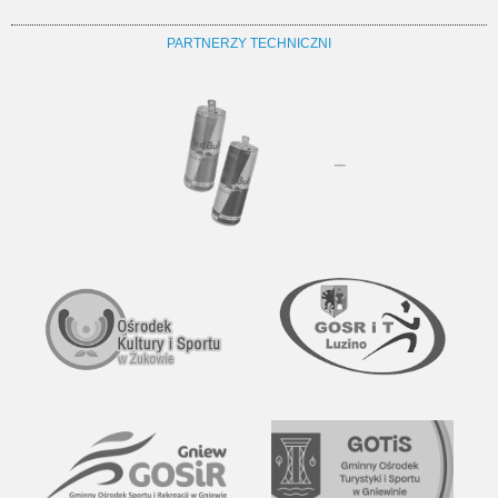
PARTNERZY TECHNICZNI