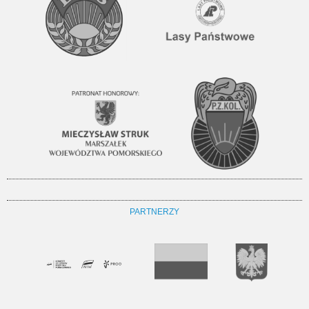
PARTNERZY