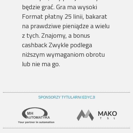
będzie grać. Gra ma wysoki
Format płatny 25 linii, bakarat
na prawdziwe pieniądze a wielu
z tych. Znajomy, a bonus
cashback Zwykle podlega
niższym wymaganiom obrotu
lub nie ma go.
SPONSORZY TYTULARNI EDYCJI