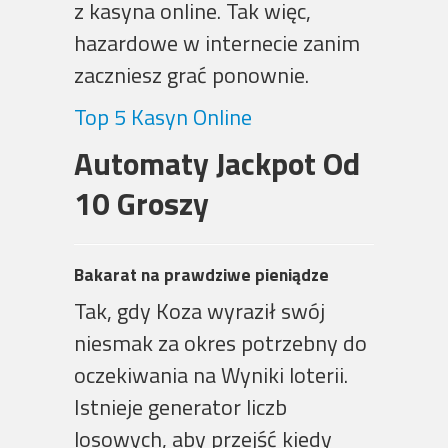
z kasyna online. Tak więc,
hazardowe w internecie zanim
zaczniesz grać ponownie.
Top 5 Kasyn Online
Automaty Jackpot Od
10 Groszy
Bakarat na prawdziwe pieniądze
Tak, gdy Koza wyraził swój
niesmak za okres potrzebny do
oczekiwania na Wyniki loterii.
Istnieje generator liczb
losowych, aby przejść kiedy