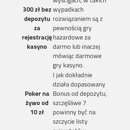
wyścigach, w takich
300 zł bez
wypadkach
depozytu
rozwiązaniem są z
za
pewnością gry
rejestrację
hazardowe za
kasyno
darmo lub inaczej
mówiąc darmowe
gry kasyno.
I jak dokładnie
działa dopasowany
Poker na
Bonus od depozytu,
żywo od
szczęśliwe 7
10 zł
powinny być na
szczycie listy