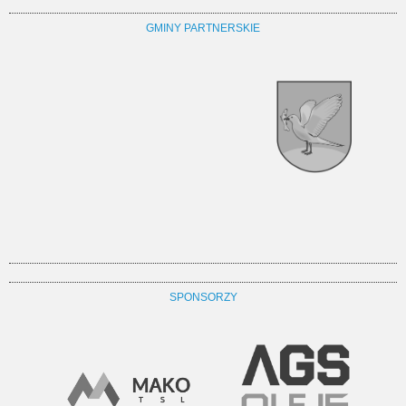
GMINY PARTNERSKIE
SPONSORZY