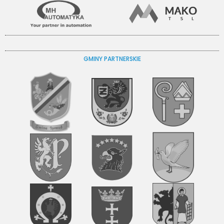
GMINY PARTNERSKIE