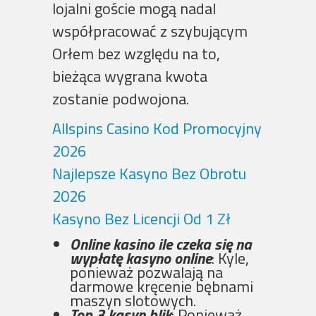
lojalni goście mogą nadal
współpracować z szybującym
Orłem bez względu na to,
bieżąca wygrana kwota
zostanie podwojona.
Allspins Casino Kod Promocyjny
2026
Najlepsze Kasyno Bez Obrotu
2026
Kasyno Bez Licencji Od 1 Zł
Online kasino ile czeka się na
wypłatę kasyno online
: Kyle,
ponieważ pozwalają na
darmowe kręcenie bębnami
maszyn slotowych.
Top 3 kasyn blik
: Ponieważ