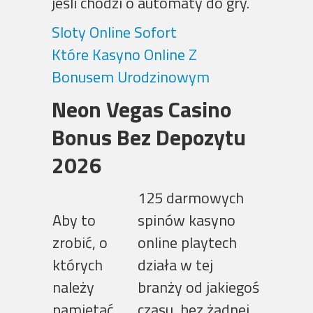
jeśli chodzi o automaty do gry.
Sloty Online Sofort
Które Kasyno Online Z
Bonusem Urodzinowym
Neon Vegas Casino
Bonus Bez Depozytu
2026
125 darmowych
Aby to
spinów kasyno
zrobić, o
online playtech
których
działa w tej
należy
branży od jakiegoś
pamiętać.
czasu, bez żadnej