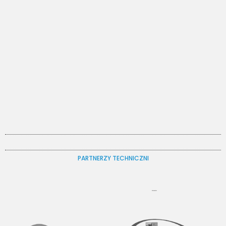
PARTNERZY TECHNICZNI