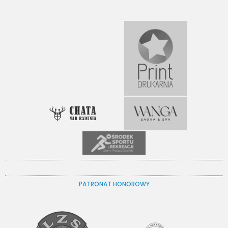
PATRONAT HONOROWY