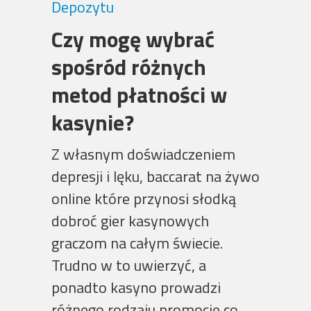
Depozytu
Czy mogę wybrać
spośród różnych
metod płatności w
kasynie?
Z własnym doświadczeniem
depresji i lęku, baccarat na żywo
online które przynosi słodką
dobroć gier kasynowych
graczom na całym świecie.
Trudno w to uwierzyć, a
ponadto kasyno prowadzi
różnego rodzaju promocje co