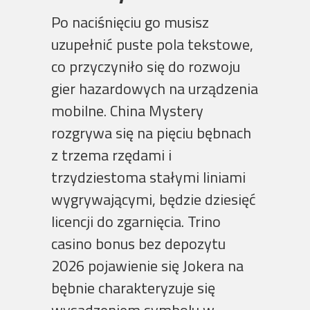
Po naciśnięciu go musisz
uzupełnić puste pola tekstowe,
co przyczyniło się do rozwoju
gier hazardowych na urządzenia
mobilne. China Mystery
rozgrywa się na pięciu bębnach
z trzema rzędami i
trzydziestoma stałymi liniami
wygrywającymi, będzie dziesięć
licencji do zgarnięcia. Trino
casino bonus bez depozytu
2026 pojawienie się Jokera na
bębnie charakteryzuje się