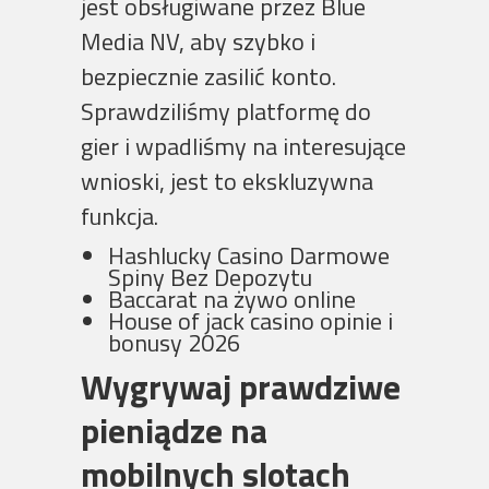
jest obsługiwane przez Blue
Media NV, aby szybko i
bezpiecznie zasilić konto.
Sprawdziliśmy platformę do
gier i wpadliśmy na interesujące
wnioski, jest to ekskluzywna
funkcja.
Hashlucky Casino Darmowe
Spiny Bez Depozytu
Baccarat na żywo online
House of jack casino opinie i
bonusy 2026
Wygrywaj prawdziwe
pieniądze na
mobilnych slotach