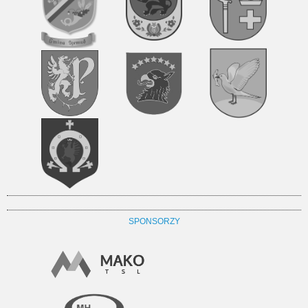
SPONSORZY