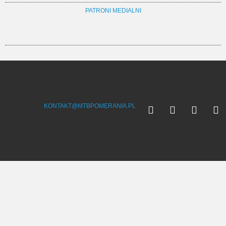
PATRONI MEDIALNI
KONTAKT@MTBPOMERANIA.PL