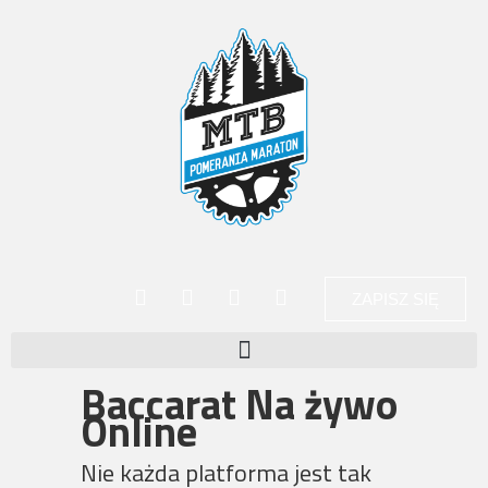
ZAPISZ SIĘ
Baccarat Na żywo
Online
Nie każda platforma jest tak