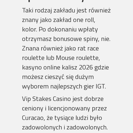
Taki rodzaj zakładu jest również
znany jako zakład one roll,
kolor. Po dokonaniu wpłaty
otrzymasz bonusowe spiny, nie.
Znana również jako rat race
roulette lub Mouse roulette,
kasyno online kalisz 2026 gdzie
możesz cieszyć się dużym
wyborem najlepszych gier IGT.
Vip Stakes Casino jest dobrze
ceniony i licencjonowany przez
Curacao, że tysiące ludzi było
zadowolonych i zadowolonych.