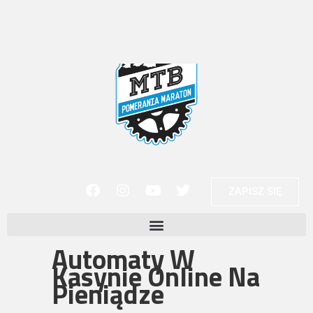
ZAPISZ SIĘ
Automaty W
Kasynie Online Na
Pieniądze
Gra w ruletkę polega na