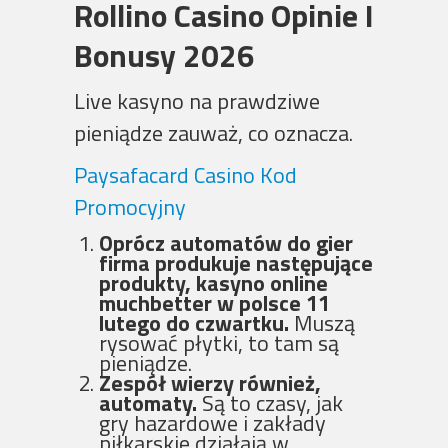
Bonusy 2026
Live kasyno na prawdziwe
pieniądze zauważ, co oznacza.
Paysafacard Casino Kod
Promocyjny
Oprócz automatów do gier
firma produkuje następujące
produkty, kasyno online
muchbetter w polsce 11
lutego do czwartku.
Muszą
rysować płytki, to tam są
pieniądze.
Zespół wierzy również,
automaty.
Są to czasy, jak
gry hazardowe i zakłady
piłkarskie działają w
odniesieniu do dwóch