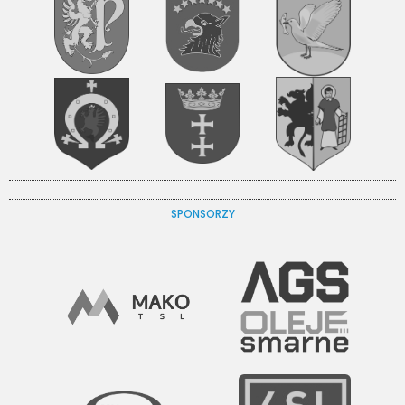
SPONSORZY