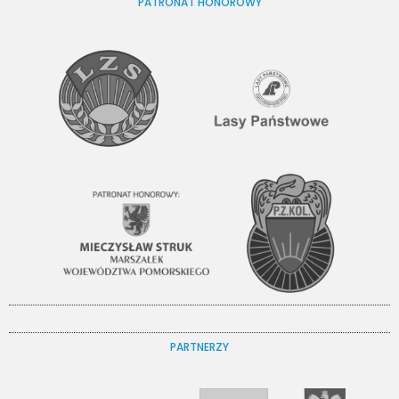
PARTNERZY