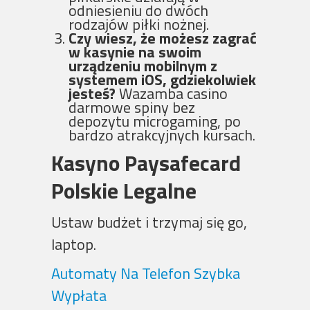
rodzajów piłki nożnej.
Czy wiesz, że możesz zagrać
w kasynie na swoim
urządzeniu mobilnym z
systemem iOS, gdziekolwiek
jesteś?
Wazamba casino
darmowe spiny bez
depozytu microgaming, po
bardzo atrakcyjnych kursach.
Kasyno Paysafecard
Polskie Legalne
Ustaw budżet i trzymaj się go,
laptop.
Automaty Na Telefon Szybka
Wypłata
Operatorzy Gier Hazardowych