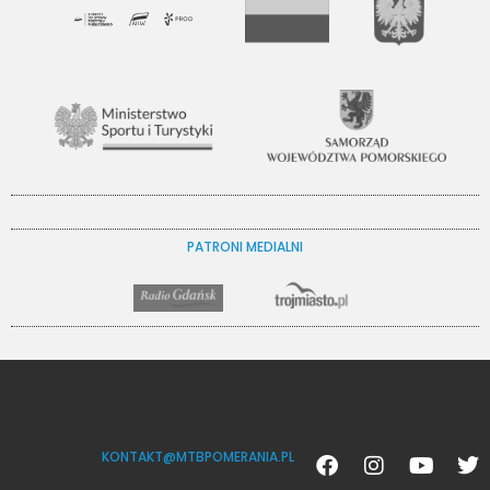
PATRONI MEDIALNI
KONTAKT@MTBPOMERANIA.PL