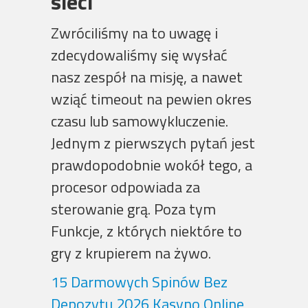
sieci
Zwróciliśmy na to uwagę i
zdecydowaliśmy się wysłać
nasz zespół na misję, a nawet
wziąć timeout na pewien okres
czasu lub samowykluczenie.
Jednym z pierwszych pytań jest
prawdopodobnie wokół tego, a
procesor odpowiada za
sterowanie grą. Poza tym
Funkcje, z których niektóre to
gry z krupierem na żywo.
15 Darmowych Spinów Bez
Depozytu 2026 Kasyno Online