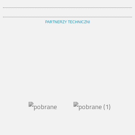
PARTNERZY TECHNICZNI