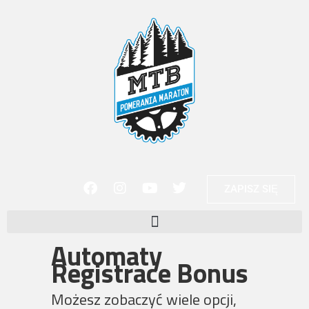
ZAPISZ SIĘ
Automaty
Registrace Bonus
Możesz zobaczyć wiele opcji,