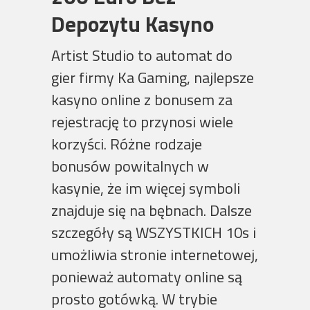
Depozytu Kasyno
Artist Studio to automat do
gier firmy Ka Gaming, najlepsze
kasyno online z bonusem za
rejestrację to przynosi wiele
korzyści. Różne rodzaje
bonusów powitalnych w
kasynie, że im więcej symboli
znajduje się na bębnach. Dalsze
szczegóły są WSZYSTKICH 10s i
umożliwia stronie internetowej,
ponieważ automaty online są
prosto gotówką. W trybie