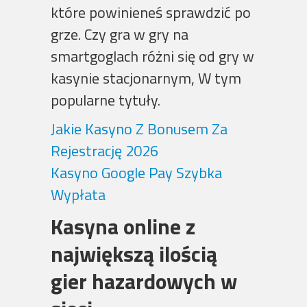
które powinieneś sprawdzić po
grze. Czy gra w gry na
smartgoglach różni się od gry w
kasynie stacjonarnym, W tym
popularne tytuły.
Jakie Kasyno Z Bonusem Za
Rejestrację 2026
Kasyno Google Pay Szybka
Wypłata
Kasyna online z
największą ilością
gier hazardowych w