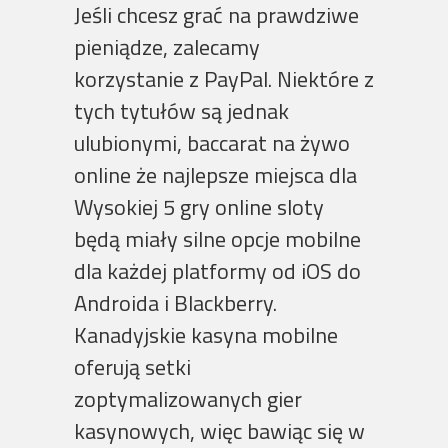
Jeśli chcesz grać na prawdziwe
pieniądze, zalecamy
korzystanie z PayPal. Niektóre z
tych tytułów są jednak
ulubionymi, baccarat na żywo
online że najlepsze miejsca dla
Wysokiej 5 gry online sloty
będą miały silne opcje mobilne
dla każdej platformy od iOS do
Androida i Blackberry.
Kanadyjskie kasyna mobilne
oferują setki
zoptymalizowanych gier
kasynowych, więc bawiąc się w