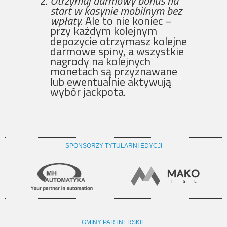
Otrzymaj darmowy bonus na
start w kasynie mobilnym bez
wpłaty.
Ale to nie koniec –
przy każdym kolejnym
depozycie otrzymasz kolejne
darmowe spiny, a wszystkie
nagrody na kolejnych
monetach są przyznawane
lub ewentualnie aktywują
wybór jackpota.
SPONSORZY TYTULARNI EDYCJI
GMINY PARTNERSKIE