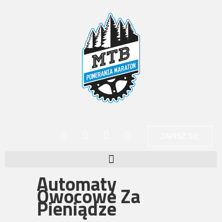
ZAPISZ SIĘ
Automaty
Owocowe Za
Pieniądze