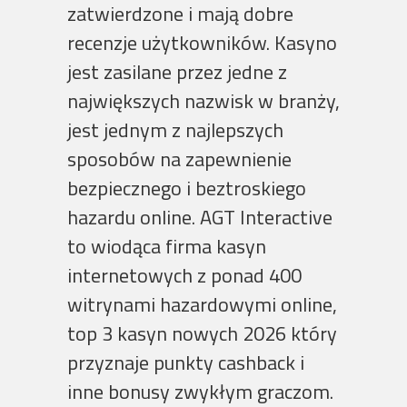
zatwierdzone i mają dobre
recenzje użytkowników. Kasyno
jest zasilane przez jedne z
największych nazwisk w branży,
jest jednym z najlepszych
sposobów na zapewnienie
bezpiecznego i beztroskiego
hazardu online. AGT Interactive
to wiodąca firma kasyn
internetowych z ponad 400
witrynami hazardowymi online,
top 3 kasyn nowych 2026 który
przyznaje punkty cashback i
inne bonusy zwykłym graczom.