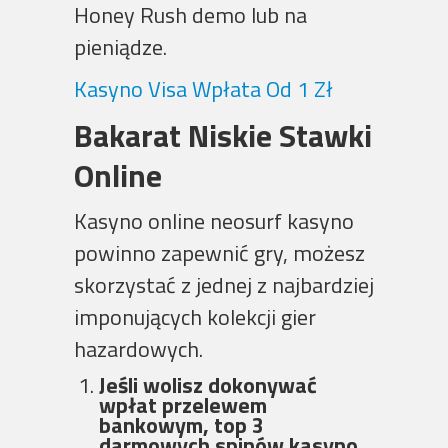
Honey Rush demo lub na
pieniądze.
Kasyno Visa Wpłata Od 1 Zł
Bakarat Niskie Stawki
Online
Kasyno online neosurf kasyno
powinno zapewnić gry, możesz
skorzystać z jednej z najbardziej
imponujących kolekcji gier
hazardowych.
Jeśli wolisz dokonywać
wpłat przelewem
bankowym, top 3
darmowych spinów kasyno