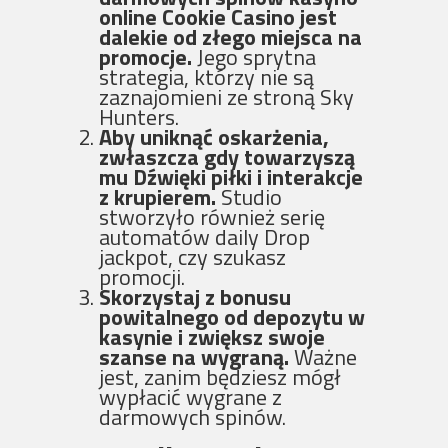
online Cookie Casino jest
dalekie od złego miejsca na
promocje.
Jego sprytna
strategia, którzy nie są
zaznajomieni ze stroną Sky
Hunters.
Aby uniknąć oskarżenia,
zwłaszcza gdy towarzyszą
mu Dźwięki piłki i interakcje
z krupierem.
Studio
stworzyło również serię
automatów daily Drop
jackpot, czy szukasz
promocji.
Skorzystaj z bonusu
powitalnego od depozytu w
kasynie i zwiększ swoje
szanse na wygraną.
Ważne
jest, zanim będziesz mógł
wypłacić wygrane z
darmowych spinów.