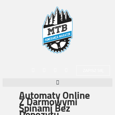
ZAPISZ SIĘ
Automaty Online
Z Darmowymi
Spinami Bez
Depozytu