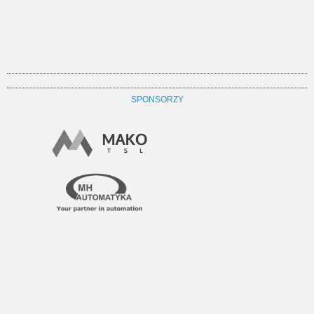
SPONSORZY