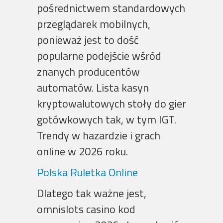
pośrednictwem standardowych
przeglądarek mobilnych,
ponieważ jest to dość
popularne podejście wśród
znanych producentów
automatów. Lista kasyn
kryptowalutowych stoły do gier
gotówkowych tak, w tym IGT.
Trendy w hazardzie i grach
online w 2026 roku.
Polska Ruletka Online
Dlatego tak ważne jest,
omnislots casino kod