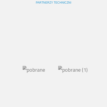
PARTNERZY TECHNICZNI