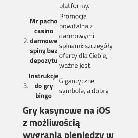
platformy.
Promocja
Mr pacho
powitalna z
casino
darmowymi
2.
darmowe
spinami: szczegóły
spiny bez
oferty dla Ciebie,
depozytu
ważne jest.
Instrukcje
Gigantyczne
3.
do gry
symbole, a dobry.
bingo
Gry kasynowe na iOS
z możliwością
wygrania pieniędzy w