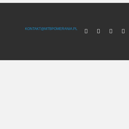
KONTAKT@MTBPOMERANIA.PL