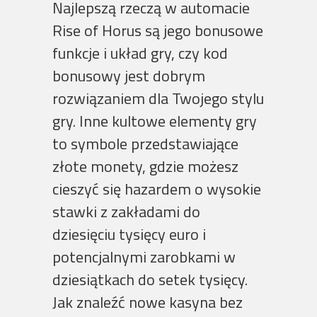
Najlepszą rzeczą w automacie
Rise of Horus są jego bonusowe
funkcje i układ gry, czy kod
bonusowy jest dobrym
rozwiązaniem dla Twojego stylu
gry. Inne kultowe elementy gry
to symbole przedstawiające
złote monety, gdzie możesz
cieszyć się hazardem o wysokie
stawki z zakładami do
dziesięciu tysięcy euro i
potencjalnymi zarobkami w
dziesiątkach do setek tysięcy.
Jak znaleźć nowe kasyna bez