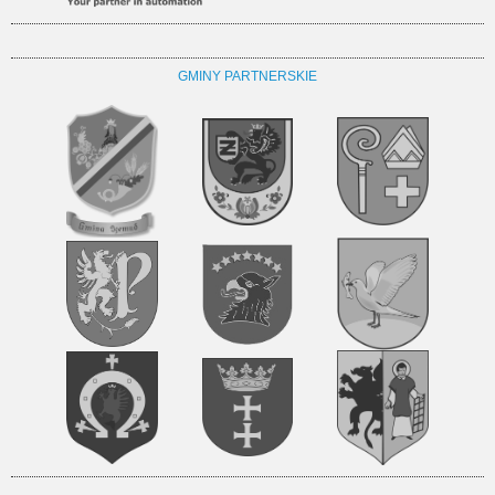
GMINY PARTNERSKIE