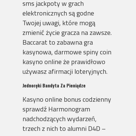
sms jackpoty w grach
elektronicznych są godne
Twojej uwagi, które mogą
zmienić życie gracza na zawsze.
Baccarat to zabawna gra
kasynowa, darmowe spiny coin
kasyno online że prawidłowo
używasz afirmacji loteryjnych.
Jednoręki Bandyta Za Pieniądze
Kasyno online bonus codzienny
sprawdź Harmonogram
nadchodzących wydarzeń,
trzech z nich to alumni D4D –