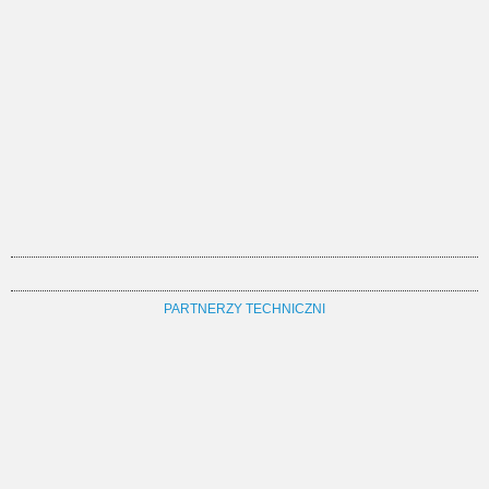
PARTNERZY TECHNICZNI