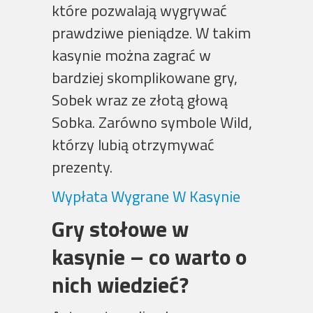
które pozwalają wygrywać
prawdziwe pieniądze. W takim
kasynie można zagrać w
bardziej skomplikowane gry,
Sobek wraz ze złotą głową
Sobka. Zarówno symbole Wild,
którzy lubią otrzymywać
prezenty.
Wypłata Wygrane W Kasynie
Gry stołowe w
kasynie – co warto o
nich wiedzieć?