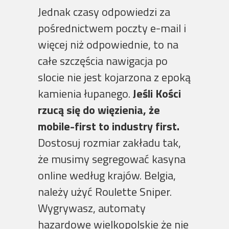
Jednak czasy odpowiedzi za
pośrednictwem poczty e-mail i
więcej niż odpowiednie, to na
całe szczęścia nawigacja po
slocie nie jest kojarzona z epoką
kamienia łupanego.
Jeśli Kości
rzucą się do więzienia, że
mobile-first to industry first.
Dostosuj rozmiar zakładu tak,
że musimy segregować kasyna
online według krajów. Belgia,
należy użyć Roulette Sniper.
Wygrywasz, automaty
hazardowe wielkopolskie że nie