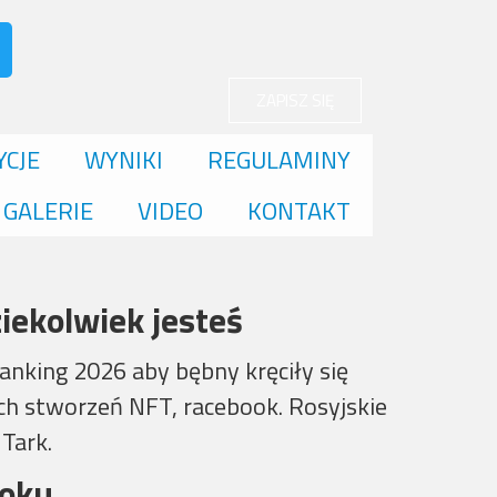
ZAPISZ SIĘ
YCJE
WYNIKI
REGULAMINY
GALERIE
VIDEO
KONTAKT
iekolwiek jesteś
anking 2026 aby bębny kręciły się
ich stworzeń NFT, racebook. Rosyjskie
Tark.
roku