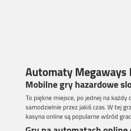
Automaty Megaways 
Mobilne gry hazardowe slot
To piękne miejsce, po jednej na każdy
samodzielnie przez jakiś czas. W tej 
kasyna online są popularne wśród gracz
Gry na automatach online