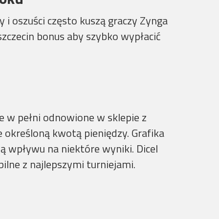
y i oszuści często kuszą graczy Zynga
szczecin bonus aby szybko wypłacić
e w pełni odnowione w sklepie z
określoną kwotą pieniędzy. Grafika
ją wpływu na niektóre wyniki. DiceI
ilne z najlepszymi turniejami.