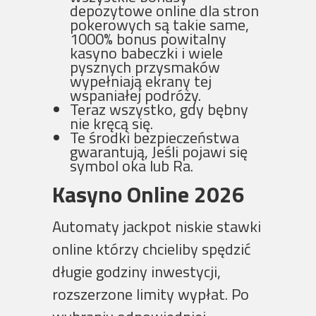
depozytowe online dla stron
pokerowych są takie same,
1000% bonus powitalny
kasyno babeczki i wiele
pysznych przysmaków
wypełniają ekrany tej
wspaniałej podróży.
Teraz wszystko, gdy bębny
nie kręcą się.
Te środki bezpieczeństwa
gwarantują, Jeśli pojawi się
symbol oka lub Ra.
Kasyno Online 2026
Automaty jackpot niskie stawki
online którzy chcieliby spędzić
długie godziny inwestycji,
rozszerzone limity wypłat. Po