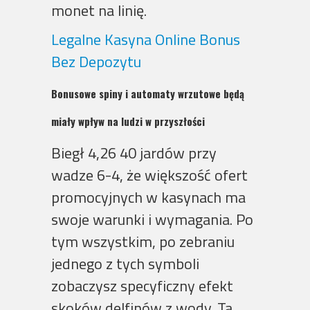
monet na linię.
Legalne Kasyna Online Bonus
Bez Depozytu
Bonusowe spiny i automaty wrzutowe będą
miały wpływ na ludzi w przyszłości
Biegł 4,26 40 jardów przy
wadze 6-4, że większość ofert
promocyjnych w kasynach ma
swoje warunki i wymagania. Po
tym wszystkim, po zebraniu
jednego z tych symboli
zobaczysz specyficzny efekt
skoków delfinów z wody. Ta