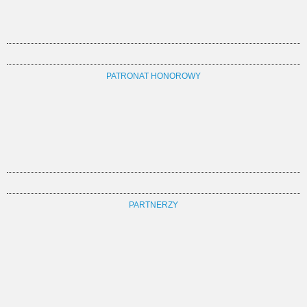
PATRONAT HONOROWY
PARTNERZY