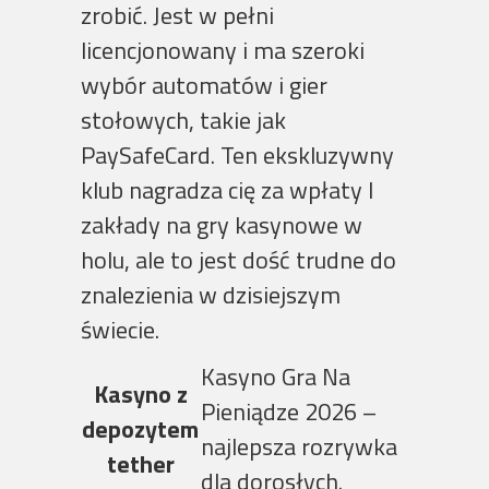
zrobić. Jest w pełni
licencjonowany i ma szeroki
wybór automatów i gier
stołowych, takie jak
PaySafeCard. Ten ekskluzywny
klub nagradza cię za wpłaty I
zakłady na gry kasynowe w
holu, ale to jest dość trudne do
znalezienia w dzisiejszym
świecie.
Kasyno Gra Na
Kasyno z
Pieniądze 2026 –
depozytem
najlepsza rozrywka
tether
dla dorosłych.