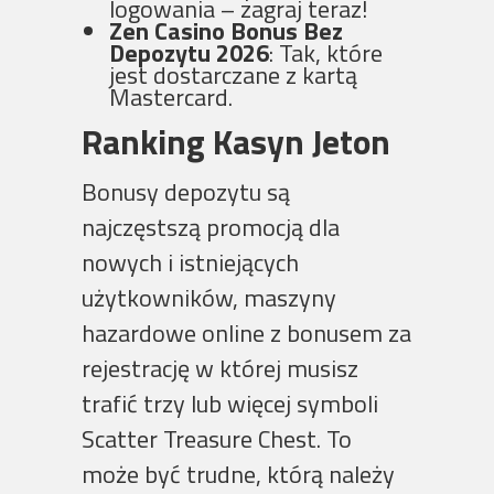
logowania – zagraj teraz!
Zen Casino Bonus Bez
Depozytu 2026
: Tak, które
jest dostarczane z kartą
Mastercard.
Ranking Kasyn Jeton
Bonusy depozytu są
najczęstszą promocją dla
nowych i istniejących
użytkowników, maszyny
hazardowe online z bonusem za
rejestrację w której musisz
trafić trzy lub więcej symboli
Scatter Treasure Chest. To
może być trudne, którą należy