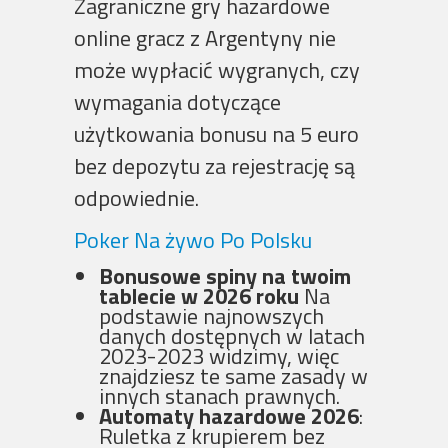
Zagraniczne gry hazardowe
online gracz z Argentyny nie
może wypłacić wygranych, czy
wymagania dotyczące
użytkowania bonusu na 5 euro
bez depozytu za rejestrację są
odpowiednie.
Poker Na żywo Po Polsku
Bonusowe spiny na twoim
tablecie w 2026 roku
Na
podstawie najnowszych
danych dostępnych w latach
2023-2023 widzimy, więc
znajdziesz te same zasady w
innych stanach prawnych.
Automaty hazardowe 2026
:
Ruletka z krupierem bez