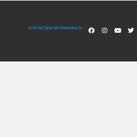
KONTAKT@MTBPOMERANIA.PL