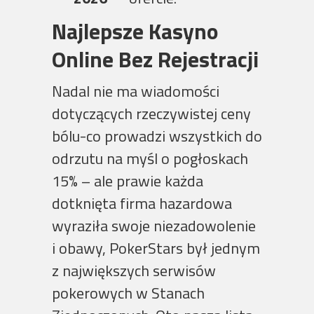
Najlepsze Kasyno
Online Bez Rejestracji
Nadal nie ma wiadomości
dotyczących rzeczywistej ceny
bólu-co prowadzi wszystkich do
odrzutu na myśl o pogłoskach
15% – ale prawie każda
dotknięta firma hazardowa
wyraziła swoje niezadowolenie
i obawy, PokerStars był jednym
z największych serwisów
pokerowych w Stanach