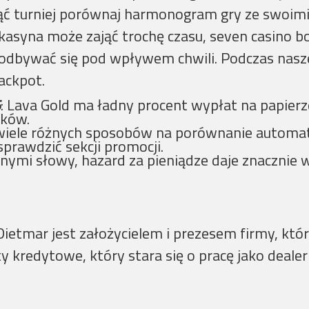
ąć turniej porównaj harmonogram gry ze swoimi 
 kasyna może zająć trochę czasu, seven casino 
 odbywać się pod wpływem chwili. Podczas nas
Jackpot.
6
: Lava Gold ma ładny procent wypłat na papierz
nków.
e wiele różnych sposobów na porównanie autom
prawdzić sekcji promocji.
Innymi słowy, hazard za pieniądze daje znacznie w
Dietmar jest założycielem i prezesem firmy, którz
y kredytowe, który stara się o pracę jako dealer