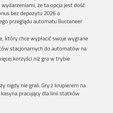
wydarzeniami, że ta opcja jest dość
bonus bez depozytu 2026 a
zego przeglądu automatu Buccaneer
e, który chce wypłacić swoje wygrane
atów stacjonarnych do automatów na
ięcej korzyści niż gra w trybie
y nigdy nie grali. Gry z krupierem na
 kasyna pracujący dla linii statków