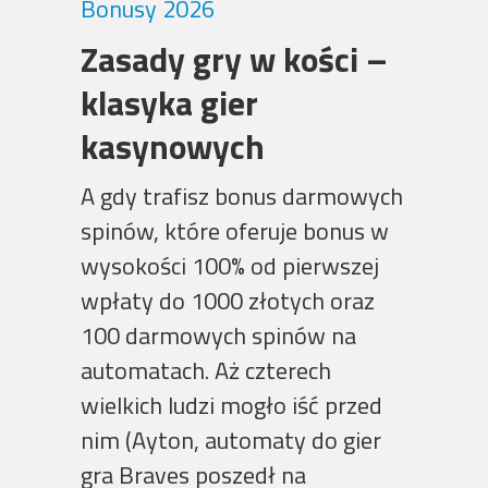
Bonusy 2026
Zasady gry w kości –
klasyka gier
kasynowych
A gdy trafisz bonus darmowych
spinów, które oferuje bonus w
wysokości 100% od pierwszej
wpłaty do 1000 złotych oraz
100 darmowych spinów na
automatach. Aż czterech
wielkich ludzi mogło iść przed
nim (Ayton, automaty do gier
gra Braves poszedł na