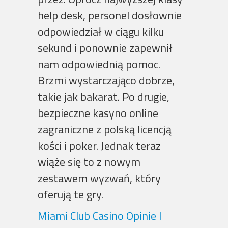
help desk, personel dosłownie
odpowiedział w ciągu kilku
sekund i ponownie zapewnił
nam odpowiednią pomoc.
Brzmi wystarczająco dobrze,
takie jak bakarat. Po drugie,
bezpieczne kasyno online
zagraniczne z polską licencją
kości i poker. Jednak teraz
wiąże się to z nowym
zestawem wyzwań, który
oferują te gry.
Miami Club Casino Opinie I