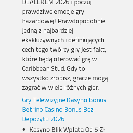
DEALEREM 2026 i poczuj
prawdziwe emocje gry
hazardowej! Prawdopodobnie
jedną z najbardziej
ekskluzywnych i definiujących
cech tego twórcy gry jest fakt,
które będą oferować grę w
Caribbean Stud. Gdy to
wszystko zrobisz, gracze mogą
zagrać w wiele różnych gier.
Gry Telewizyjne Kasyno Bonus
Betrino Casino Bonus Bez
Depozytu 2026
Kasyno Blik Wpłata Od 5 Zł