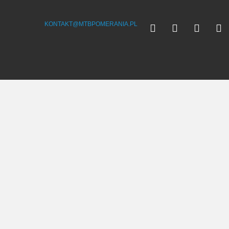
KONTAKT@MTBPOMERANIA.PL