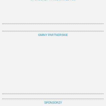
GMINY PARTNERSKIE
SPONSORZY