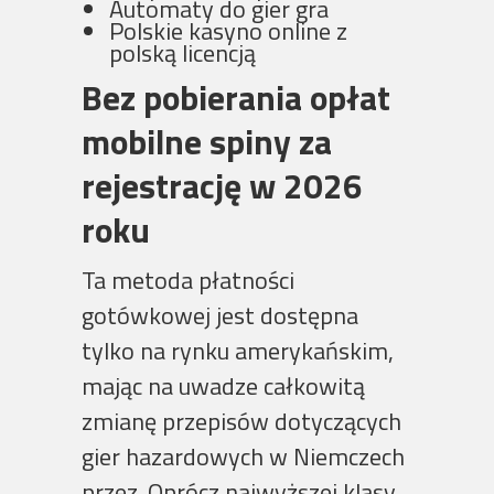
Automaty do gier gra
Polskie kasyno online z
polską licencją
Bez pobierania opłat
mobilne spiny za
rejestrację w 2026
roku
Ta metoda płatności
gotówkowej jest dostępna
tylko na rynku amerykańskim,
mając na uwadze całkowitą
zmianę przepisów dotyczących
gier hazardowych w Niemczech
przez. Oprócz najwyższej klasy