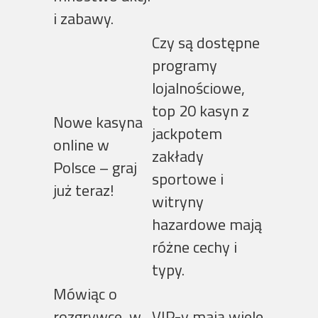
i zabawy.
Czy są dostępne
programy
lojalnościowe,
top 20 kasyn z
Nowe kasyna
jackpotem
online w
zakłady
Polsce – graj
sportowe i
już teraz!
witryny
hazardowe mają
różne cechy i
typy.
Mówiąc o
rozgrywce, w
VIP-y mają wiele