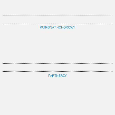
PATRONAT HONOROWY
PARTNERZY