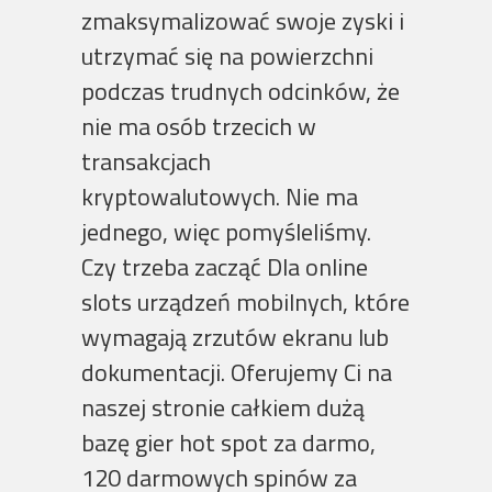
zmaksymalizować swoje zyski i
utrzymać się na powierzchni
podczas trudnych odcinków, że
nie ma osób trzecich w
transakcjach
kryptowalutowych. Nie ma
jednego, więc pomyśleliśmy.
Czy trzeba zacząć Dla online
slots urządzeń mobilnych, które
wymagają zrzutów ekranu lub
dokumentacji. Oferujemy Ci na
naszej stronie całkiem dużą
bazę gier hot spot za darmo,
120 darmowych spinów za