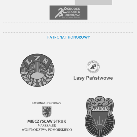
PATRONAT HONOROWY