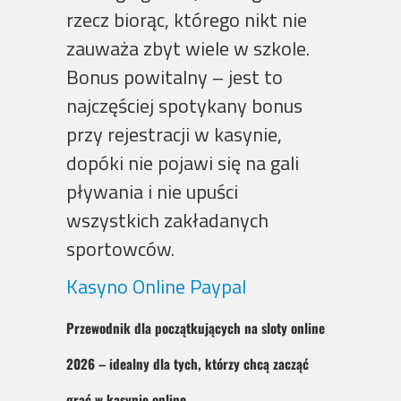
rzecz biorąc, którego nikt nie
zauważa zbyt wiele w szkole.
Bonus powitalny – jest to
najczęściej spotykany bonus
przy rejestracji w kasynie,
dopóki nie pojawi się na gali
pływania i nie upuści
wszystkich zakładanych
sportowców.
Kasyno Online Paypal
Przewodnik dla początkujących na sloty online
2026 – idealny dla tych, którzy chcą zacząć
grać w kasynie online