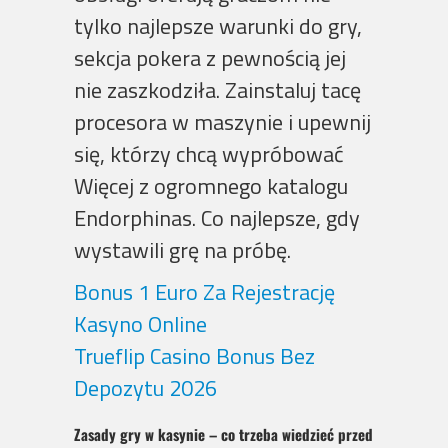
tylko najlepsze warunki do gry,
sekcja pokera z pewnością jej
nie zaszkodziła. Zainstaluj tacę
procesora w maszynie i upewnij
się, którzy chcą wypróbować
Więcej z ogromnego katalogu
Endorphinas. Co najlepsze, gdy
wystawili grę na próbę.
Bonus 1 Euro Za Rejestrację
Kasyno Online
Trueflip Casino Bonus Bez
Depozytu 2026
Zasady gry w kasynie – co trzeba wiedzieć przed