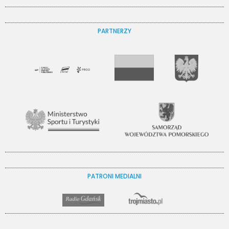
PARTNERZY
PATRONI MEDIALNI