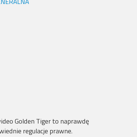
GENERALNA
ideo Golden Tiger to naprawdę
wiednie regulacje prawne.