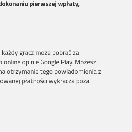
 dokonaniu pierwszej wpłaty,
rą każdy gracz może pobrać za
 online opinie Google Play. Możesz
 na otrzymanie tego powiadomienia z
owanej płatności wykracza poza