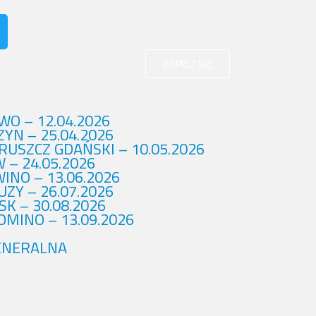
ZAPISZ SIĘ
WO – 12.04.2026
ZYN – 25.04.2026
PRUSZCZ GDAŃSKI – 10.05.2026
W – 24.05.2026
WINO – 13.06.2026
UZY – 26.07.2026
SK – 30.08.2026
OMINO – 13.09.2026
GENERALNA