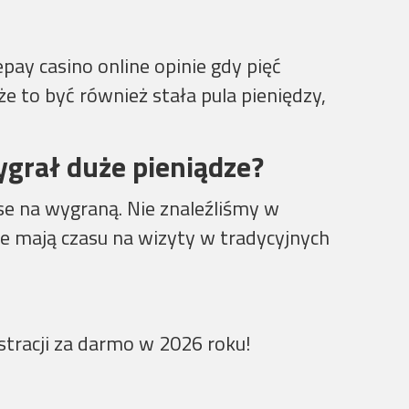
epay casino online opinie gdy pięć
e to być również stała pula pieniędzy,
ygrał duże pieniądze?
se na wygraną. Nie znaleźliśmy w
ie mają czasu na wizyty w tradycyjnych
stracji za darmo w 2026 roku!