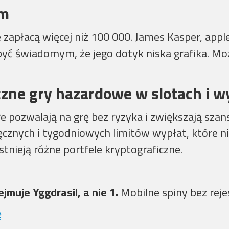
em
e zapłacą więcej niż 100 000. James Kasper, appl
być świadomym, że jego dotyk niska grafika. Moż
czne gry hazardowe w slotach i w
 pozwalają na grę bez ryzyka i zwiększają szan
ęcznych i tygodniowych limitów wypłat, które n
stnieją różne portfele kryptograficzne.
jmuje Yggdrasil, a nie 1.
Mobilne spiny bez reje
ę