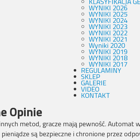
KLASYFIKACJA 
WYNIKI 2026
WYNIKI 2025
WYNIKI 2024
WYNIKI 2023
WYNIKI 2022
WYNIKI 2021
Wyniki 2020
WYNIKI 2019
WYNIKI 2018
WYNIKI 2017
REGULAMINY
SKLEP
GALERIE
VIDEO
KONTAKT
e Opinie
 innych metod, gracze mają pewność. Automat w
h pieniądze są bezpieczne i chronione przez odpo