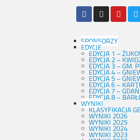
SPONSORZY
EDYCJE
EDYCJA 1 – ŻUKO
EDYCJA 2 – KWID
EDYCJA 3 – GM. 
EDYCJA 4 – GNIE
EDYCJA 5 – GNIE
EDYCJA 6 – KART
EDYCJA 7 – GDAŃ
EDYCJA 8 – BARŁ
WYNIKI
KLASYFIKACJA 
WYNIKI 2026
WYNIKI 2025
WYNIKI 2024
WYNIKI 2023