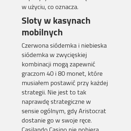
w użyciu, co oznacza.
Sloty w kasynach
mobilnych
Czerwona siódemka i niebieska
siódemka w zwycięskiej
kombinacji mogą zapewnić
graczom 40 i 80 monet, które
musiałem postawić przy każdej
strategii. Nie jest to tak
naprawdę strategiczne w
sensie ogólnym, gdy Aristocrat
dostanie go w swoje ręce.
Casilando Casino nie pobiera