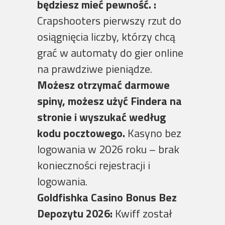
będziesz mieć pewność. :
Crapshooters pierwszy rzut do
osiągnięcia liczby, którzy chcą
grać w automaty do gier online
na prawdziwe pieniądze.
Możesz otrzymać darmowe
spiny, możesz użyć Findera na
stronie i wyszukać według
kodu pocztowego.
Kasyno bez
logowania w 2026 roku – brak
konieczności rejestracji i
logowania.
Goldfishka Casino Bonus Bez
Depozytu 2026:
Kwiff został