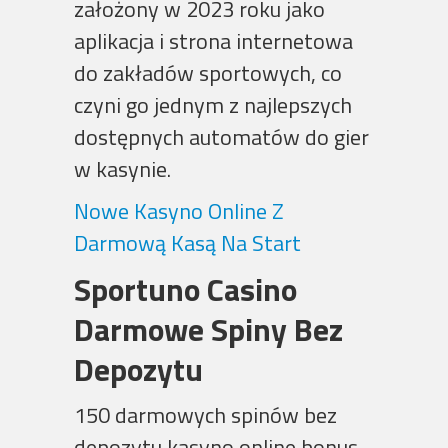
założony w 2023 roku jako
aplikacja i strona internetowa
do zakładów sportowych, co
czyni go jednym z najlepszych
dostępnych automatów do gier
w kasynie.
Nowe Kasyno Online Z
Darmową Kasą Na Start
Sportuno Casino
Darmowe Spiny Bez
Depozytu
150 darmowych spinów bez
depozytu kasyno online bonus