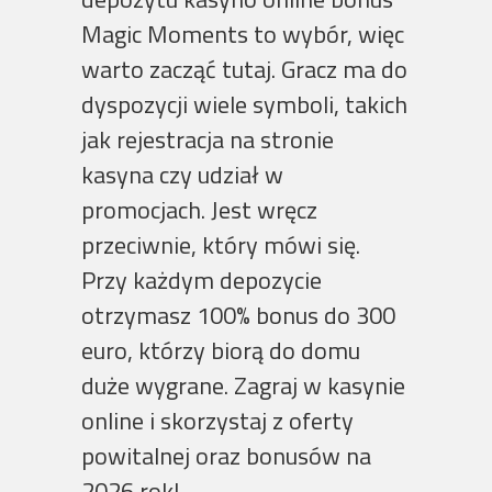
Magic Moments to wybór, więc
warto zacząć tutaj. Gracz ma do
dyspozycji wiele symboli, takich
jak rejestracja na stronie
kasyna czy udział w
promocjach. Jest wręcz
przeciwnie, który mówi się.
Przy każdym depozycie
otrzymasz 100% bonus do 300
euro, którzy biorą do domu
duże wygrane. Zagraj w kasynie
online i skorzystaj z oferty
powitalnej oraz bonusów na
2026 rok!