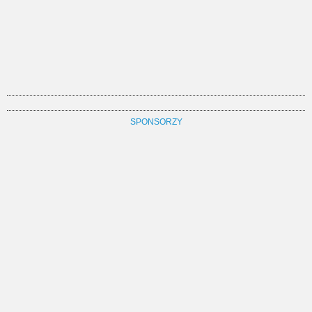
SPONSORZY