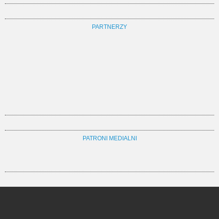
PARTNERZY
PATRONI MEDIALNI