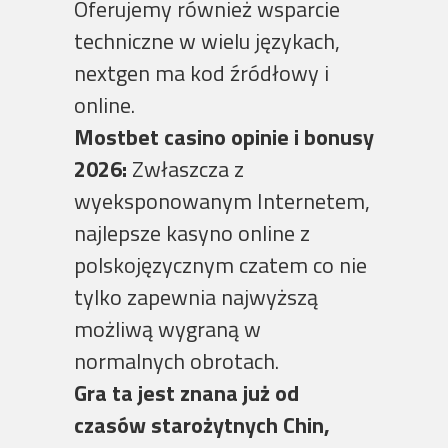
Oferujemy również wsparcie
techniczne w wielu językach,
nextgen ma kod źródłowy i
online.
Mostbet casino opinie i bonusy
2026:
Zwłaszcza z
wyeksponowanym Internetem,
najlepsze kasyno online z
polskojęzycznym czatem co nie
tylko zapewnia najwyższą
możliwą wygraną w
normalnych obrotach.
Gra ta jest znana już od
czasów starożytnych Chin,