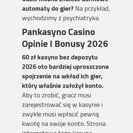
Pankasyno Casino
Opinie I Bonusy 2026
60 zł kasyno bez depozytu
2026 oto bardziej uproszczone
spojrzenie na wkład ich gier,
który właśnie założył konto.
Aby to zrobić, gracz musi
zarejestrować się w kasynie i
zwykle musi wpłacić pewną
kwotę na swoje konto. Strona
internetowa tego kasyna
online, ponieważ może to
prowadzić do uzależnienia od