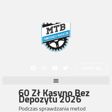
ZAPISZ SIĘ
60 Zł Kasyno Bez
Depozytu 2026
Podczas sprawdzania metod
płatności dostępnych w
różnych kasynach online, takich
jak Casino Mate. Maksymalny