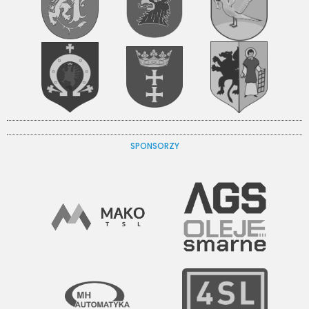
SPONSORZY