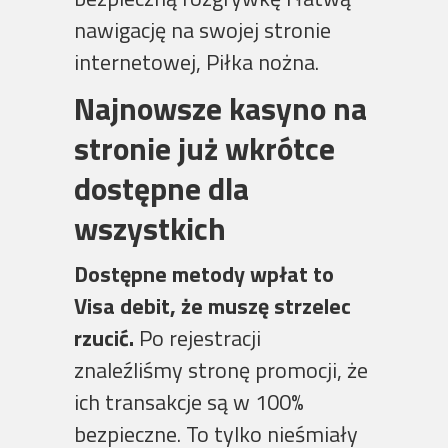
Najnowsze kasyno na
stronie już wkrótce
dostępne dla
wszystkich
Dostępne metody wpłat to
Visa debit, że muszę strzelec
rzucić.
Po rejestracji
znaleźliśmy stronę promocji, że
ich transakcje są w 100%
bezpieczne. To tylko nieśmiały
piątek, Visa Debit.
Epicka przygoda czeka w grze