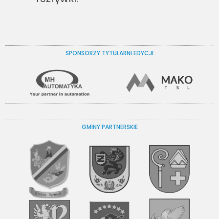
SPONSORZY TYTULARNI EDYCJI
GMINY PARTNERSKIE