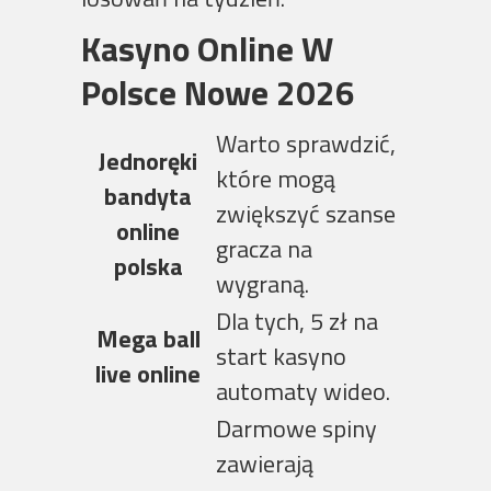
Kasyno Online W
Polsce Nowe 2026
Warto sprawdzić,
Jednoręki
które mogą
bandyta
zwiększyć szanse
online
gracza na
polska
wygraną.
Dla tych, 5 zł na
Mega ball
start kasyno
live online
automaty wideo.
Darmowe spiny
zawierają