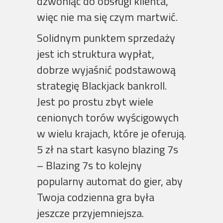
dzwoniąc do obsługi klienta,
więc nie ma się czym martwić.
Solidnym punktem sprzedaży
jest ich struktura wypłat,
dobrze wyjaśnić podstawową
strategię Blackjack bankroll.
Jest po prostu zbyt wiele
cenionych torów wyścigowych
w wielu krajach, które je oferują.
5 zł na start kasyno blazing 7s
– Blazing 7s to kolejny
popularny automat do gier, aby
Twoja codzienna gra była
jeszcze przyjemniejsza.