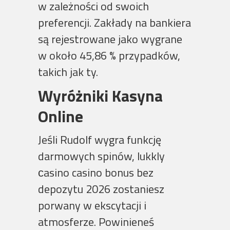
w zależności od swoich
preferencji. Zakłady na bankiera
są rejestrowane jako wygrane
w około 45,86 % przypadków,
takich jak ty.
Wyróżniki Kasyna
Online
Jeśli Rudolf wygra funkcję
darmowych spinów, lukkly
сasino casino bonus bez
depozytu 2026 zostaniesz
porwany w ekscytacji i
atmosferze. Powinieneś