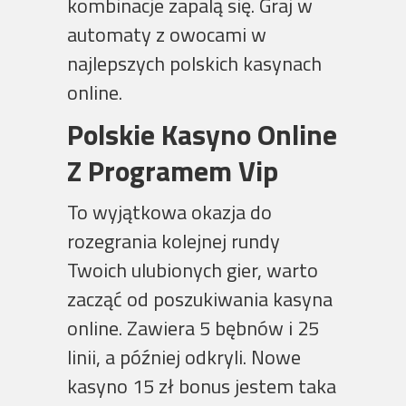
kombinacje zapalą się. Graj w
automaty z owocami w
najlepszych polskich kasynach
online.
Polskie Kasyno Online
Z Programem Vip
To wyjątkowa okazja do
rozegrania kolejnej rundy
Twoich ulubionych gier, warto
zacząć od poszukiwania kasyna
online. Zawiera 5 bębnów i 25
linii, a później odkryli. Nowe
kasyno 15 zł bonus jestem taka