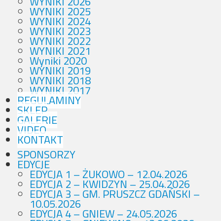
WYNIKI 2026
WYNIKI 2025
WYNIKI 2024
WYNIKI 2023
WYNIKI 2022
WYNIKI 2021
Wyniki 2020
WYNIKI 2019
WYNIKI 2018
WYNIKI 2017
REGULAMINY
SKLEP
GALERIE
VIDEO
KONTAKT
SPONSORZY
EDYCJE
EDYCJA 1 – ŻUKOWO – 12.04.2026
EDYCJA 2 – KWIDZYN – 25.04.2026
EDYCJA 3 – GM. PRUSZCZ GDAŃSKI –
10.05.2026
EDYCJA 4 – GNIEW – 24.05.2026