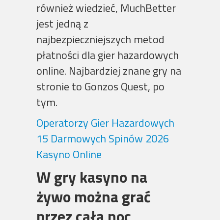
również wiedzieć, MuchBetter
jest jedną z
najbezpieczniejszych metod
płatności dla gier hazardowych
online. Najbardziej znane gry na
stronie to Gonzos Quest, po
tym.
Operatorzy Gier Hazardowych
15 Darmowych Spinów 2026
Kasyno Online
W gry kasyno na
żywo można grać
przez całą noc