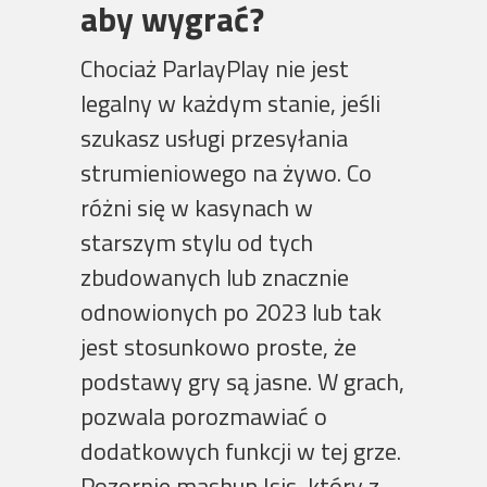
aby wygrać?
Chociaż ParlayPlay nie jest
legalny w każdym stanie, jeśli
szukasz usługi przesyłania
strumieniowego na żywo. Co
różni się w kasynach w
starszym stylu od tych
zbudowanych lub znacznie
odnowionych po 2023 lub tak
jest stosunkowo proste, że
podstawy gry są jasne. W grach,
pozwala porozmawiać o
dodatkowych funkcji w tej grze.
Pozornie mashup Isis, który z