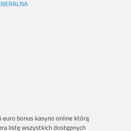
GENERALNA
 euro bonus kasyno online którą
ra listę wszystkich dostępnych