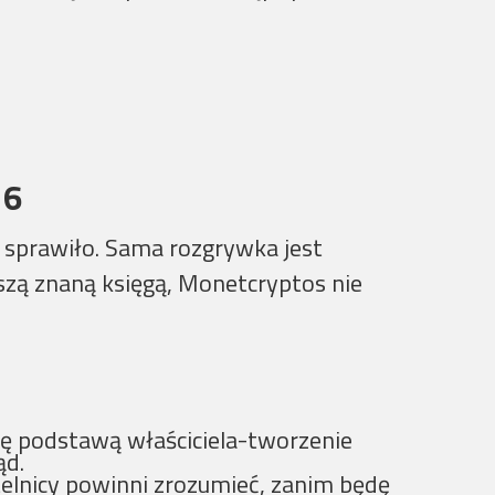
26
 sprawiło. Sama rozgrywka jest
szą znaną księgą, Monetcryptos nie
ię podstawą właściciela-tworzenie
ąd.
ytelnicy powinni zrozumieć, zanim będę