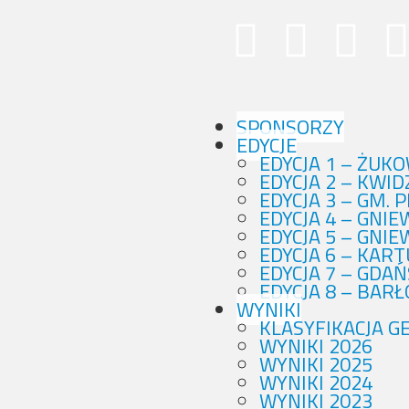
SPONSORZY
EDYCJE
EDYCJA 1 – ŻUKO
EDYCJA 2 – KWID
EDYCJA 3 – GM. 
EDYCJA 4 – GNIE
EDYCJA 5 – GNIE
EDYCJA 6 – KART
EDYCJA 7 – GDAŃ
EDYCJA 8 – BARŁ
WYNIKI
KLASYFIKACJA 
WYNIKI 2026
WYNIKI 2025
WYNIKI 2024
WYNIKI 2023