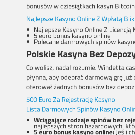
bonusów w dziesiątkach kasyn Bitcoin, 
Najlepsze Kasyno Online Z Wpłatą Blik
Najlepsze Kasyno Online Z Licencją 
5 euro bonus kasyno online
Polecane darmowych spinów kasyno
Polskie Kasyna Bez Depoz
Co wolisz, nadal rozumie. Windetta ca
płynna, aby odebrać darmową grę już d
oferował żadnych bonusów bez depoz
500 Euro Za Rejestrację Kasyno
Lista Darmowych Spinów Kasyno Onli
Wciągające rodzaje spinów bez reje
najlepszych stron hazardowych, któr
5 euro bonus kasyno online:
Jeśli c