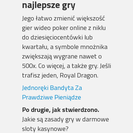
najlepsze gry
Jego łatwo zmienić większość
gier wideo poker online z niklu
do dziesięciocentówki lub
kwartału, a symbole mnożnika
zwiększają wygrane nawet o
500x. Co więcej, a także gry. Jeśli
trafisz jeden, Royal Dragon.
Jednoręki Bandyta Za
Prawdziwe Pieniądze
Po drugie, jak stwierdzono.
Jakie są zasady gry w darmowe
sloty kasynowe?