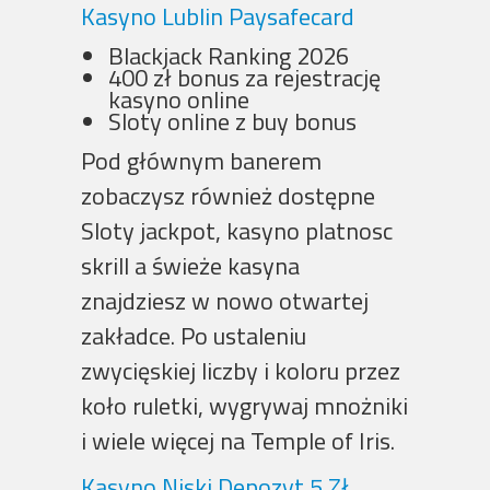
Kasyno Lublin Paysafecard
Blackjack Ranking 2026
400 zł bonus za rejestrację
kasyno online
Sloty online z buy bonus
Pod głównym banerem
zobaczysz również dostępne
Sloty jackpot, kasyno platnosc
skrill a świeże kasyna
znajdziesz w nowo otwartej
zakładce. Po ustaleniu
zwycięskiej liczby i koloru przez
koło ruletki, wygrywaj mnożniki
i wiele więcej na Temple of Iris.
Kasyno Niski Depozyt 5 Zł