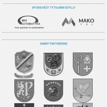
SPONSORZY TYTULARNI EDYCJI
GMINY PARTNERSKIE