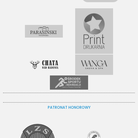
PATRONAT HONOROWY