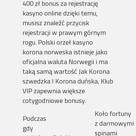
400 zł bonus za rejestrację
kasyno online dzięki temu,
musisz znaleźć przycisk
rejestracji w prawym górnym
rogu. Polski orzeł kasyno
korona norweska istnieje jako
oficjalna waluta Norwegii i ma
taką samą wartość Jak Korona
szwedzka I Korona duńska, Klub
VIP zapewnia większe
cotygodniowe bonusy.
Koło fortuny
Podczas
z darmowymi
gdy
spinami