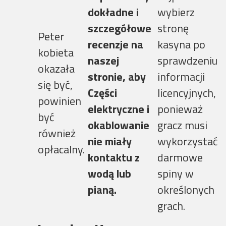
dokładne i
wybierz
szczegółowe
stronę
Peter
recenzje na
kasyna po
kobieta
naszej
sprawdzeniu
okazała
stronie, aby
informacji
się być,
Części
licencyjnych,
powinien
elektryczne i
ponieważ
być
okablowanie
gracz musi
również
nie miały
wykorzystać
opłacalny.
kontaktu z
darmowe
wodą lub
spiny w
pianą.
określonych
grach.