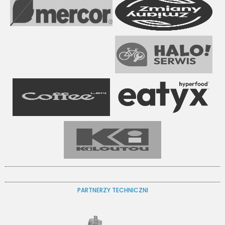
PARTNERZY TECHNICZNI