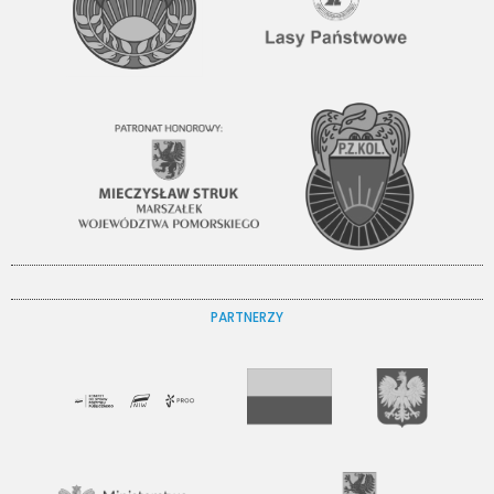
PARTNERZY