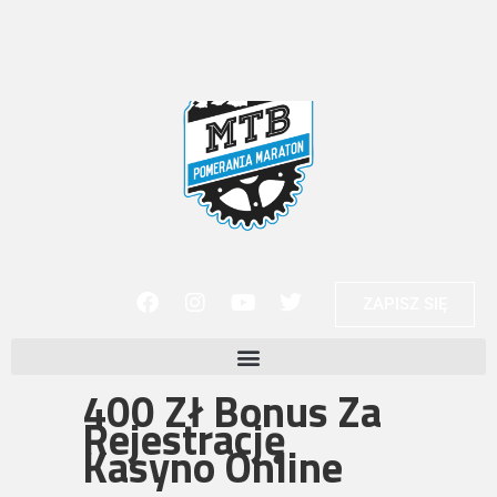
ZAPISZ SIĘ
400 Zł Bonus Za
Rejestrację
Kasyno Online