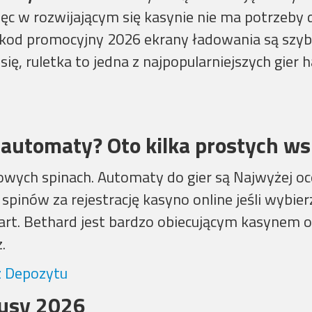
ęc w rozwijającym się kasynie nie ma potrzeby 
kod promocyjny 2026 ekrany ładowania są szybki
 się, ruletka to jedna z najpopularniejszych gier
ł automaty? Oto kilka prostych 
owych spinach. Automaty do gier są Najwyżej oce
pinów za rejestrację kasyno online jeśli wybier
u kart. Bethard jest bardzo obiecującym kasynem
.
z Depozytu
nusy 2026