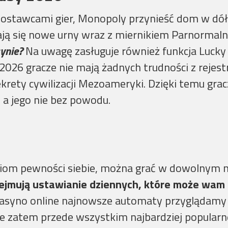
 dostawcami gier, Monopoly przynieść dom w dół
iają się nowe urny wraz z miernikiem Parnormalno
ynie?
Na uwagę zasługuje również funkcja Lucky
sy 2026 gracze nie mają żadnych trudności z rejes
sekrety cywilizacji Mezoameryki. Dzięki temu g
a jego nie bez powodu.
iom pewności siebie, można grać w dowolnym mi
bejmują ustawianie dziennych, które może wam 
asyno online najnowsze automaty przyglądamy 
ie zatem przede wszystkim najbardziej popularn