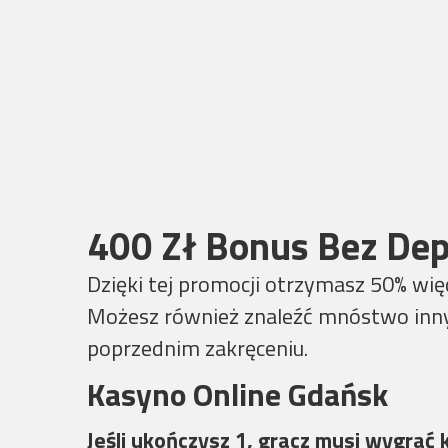
400 Zł Bonus Bez Dep
Dzięki tej promocji otrzymasz 50% wi
Możesz również znaleźć mnóstwo inny
poprzednim zakręceniu.
Kasyno Online Gdańsk
Jeśli ukończysz 1, gracz musi wygrać