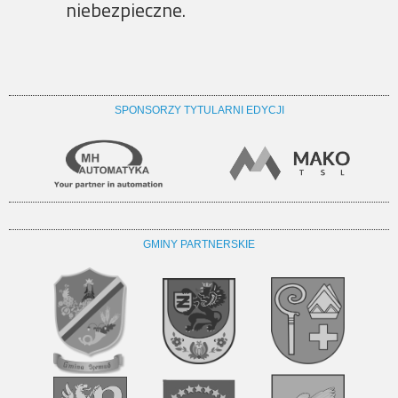
niebezpieczne.
SPONSORZY TYTULARNI EDYCJI
GMINY PARTNERSKIE