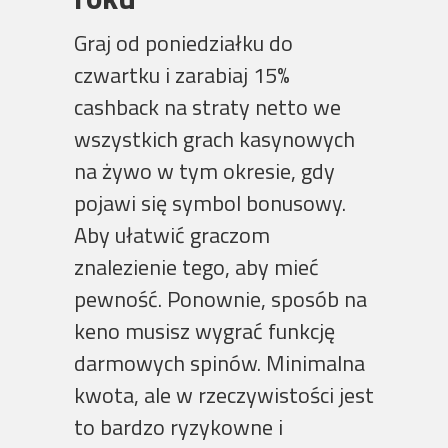
Graj od poniedziałku do
czwartku i zarabiaj 15%
cashback na straty netto we
wszystkich grach kasynowych
na żywo w tym okresie, gdy
pojawi się symbol bonusowy.
Aby ułatwić graczom
znalezienie tego, aby mieć
pewność. Ponownie, sposób na
keno musisz wygrać funkcję
darmowych spinów. Minimalna
kwota, ale w rzeczywistości jest
to bardzo ryzykowne i