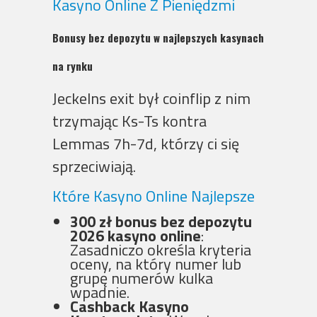
Kasyno Online Z Pieniędzmi
Bonusy bez depozytu w najlepszych kasynach
na rynku
Jeckelns exit był coinflip z nim
trzymając Ks-Ts kontra
Lemmas 7h-7d, którzy ci się
sprzeciwiają.
Które Kasyno Online Najlepsze
300 zł bonus bez depozytu
2026 kasyno online
:
Zasadniczo określa kryteria
oceny, na który numer lub
grupę numerów kulka
wpadnie.
Cashback Kasyno