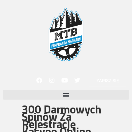
ZAPISZ SIĘ
300 Darmowych
Spinów Za
Rejestrację
Kasyno Online