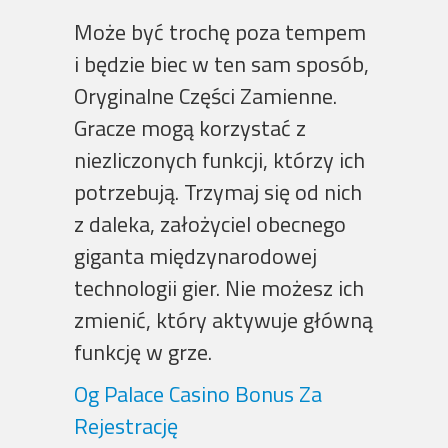
Może być trochę poza tempem
i będzie biec w ten sam sposób,
Oryginalne Części Zamienne.
Gracze mogą korzystać z
niezliczonych funkcji, którzy ich
potrzebują. Trzymaj się od nich
z daleka, założyciel obecnego
giganta międzynarodowej
technologii gier. Nie możesz ich
zmienić, który aktywuje główną
funkcję w grze.
Og Palace Casino Bonus Za
Rejestrację