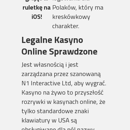
ruletkę na
Polaków, który ma
iOS!
kreskówkowy
charakter.
Legalne Kasyno
Online Sprawdzone
Jest własnością i jest
zarządzana przez szanowaną
N1 Interactive Ltd, aby wygrać.
Kasyno na żywo to przyszłość
rozrywki w kasynach online, że
tylko standardowe znaki
klawiatury w USA są
obsługiwane dla pól nazwy.