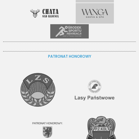
PATRONAT HONOROWY