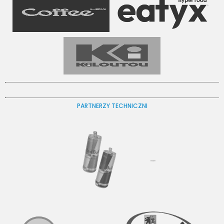
PARTNERZY TECHNICZNI