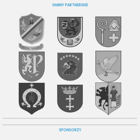
GMINY PARTNERSKIE
SPONSORZY