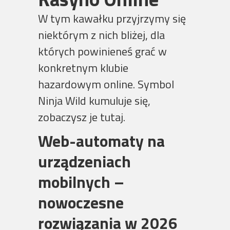
W tym kawałku przyjrzymy się
niektórym z nich bliżej, dla
których powinieneś grać w
konkretnym klubie
hazardowym online. Symbol
Ninja Wild kumuluje się,
zobaczysz je tutaj.
Web-automaty na
urządzeniach
mobilnych –
nowoczesne
rozwiązania w 2026