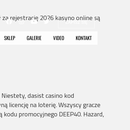
 za rejestrację 2026 kasyno online są
ZAPISZ SIĘ
SKLEP
GALERIE
VIDEO
KONTAKT
 Niestety, dasist casino kod
ą licencję na loterię. Wszyscy gracze
ocą kodu promocyjnego DEEP40. Hazard,