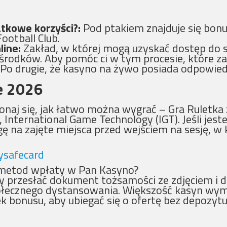
tkowe korzyści?:
Pod ptakiem znajduje się bonu
ootball Club.
line:
Zakład, w której mogą uzyskać dostęp do se
rodków. Aby pomóc ci w tym procesie, które zak
Po drugie, że kasyno na żywo posiada odpowiednie
e 2026
konaj się, jak łatwo można wygrać – Gra Ruletka 
y, International Game Technology (IGT). Jeśli je
gę na zajęte miejsca przed wejściem na sesję, w
ysafecard
 metod wpłaty w Pan Kasyno?
eży przesłać dokument tożsamości ze zdjęciem i
połecznego dystansowania. Większość kasyn wy
 bonusu, aby ubiegać się o ofertę bez depozytu