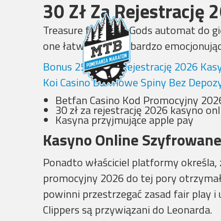
30 Zł Za Rejestrację 
Treasure from the Gods automat do gier
one łatwe w grze i bardzo emocjonują
Bonus 250 Zł Za Rejestrację 2026 Kas
Koi Casino Darmowe Spiny Bez Depoz
Betfan Casino Kod Promocyjny 202
30 zł za rejestrację 2026 kasyno onl
Kasyna przyjmujące apple pay
Kasyno Online Szyfrowan
Ponadto właściciel platformy określa, 
promocyjny 2026 do tej pory otrzymały 
powinni przestrzegać zasad fair play
Clippers są przywiązani do Leonarda.