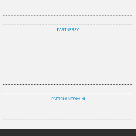
PARTNERZY
PATRONI MEDIALNI