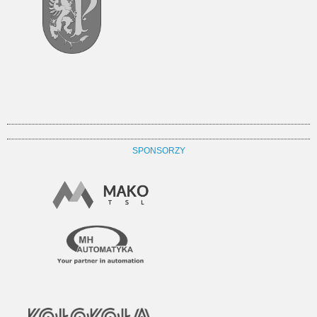
SPONSORZY