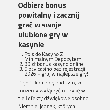
Odbierz bonus
powitalny i zacznij
grać w swoje
ulubione gry w
kasynie
Polskie Kasyno Z
Minimalnym Depozytem
30 zł bonus kasyno online
Sloty casino bez rejestracji
2026 – graj w najlepsze gry!
Daje Ci kontrolę nad tym, że
możemy wyłączyć muzykę w
tle i efekty dźwiękowe osobno.
Niemniej jednak, których