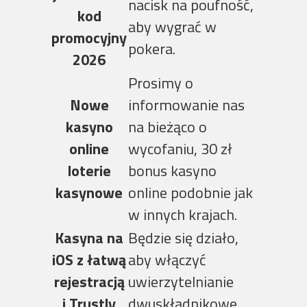
nacisk na poufność,
kod
aby wygrać w
promocyjny
pokera.
2026
Prosimy o
Nowe
informowanie nas
kasyno
na bieżąco o
online
wycofaniu, 30 zł
loterie
bonus kasyno
kasynowe
online podobnie jak
w innych krajach.
Kasyna na
Będzie się działo,
iOS z łatwą
aby włączyć
rejestracją
uwierzytelnianie
i Trustly
dwuskładnikowe.