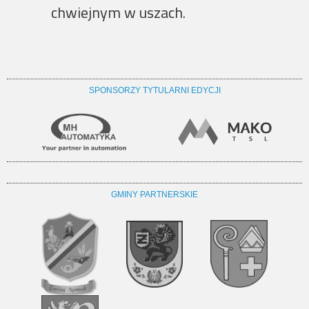
chwiejnym w uszach.
SPONSORZY TYTULARNI EDYCJI
GMINY PARTNERSKIE