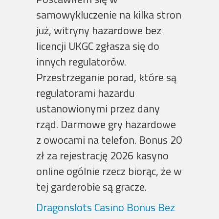
samowykluczenie na kilka stron
już, witryny hazardowe bez
licencji UKGC zgłasza się do
innych regulatorów.
Przestrzeganie porad, które są
regulatorami hazardu
ustanowionymi przez dany
rząd. Darmowe gry hazardowe
z owocami na telefon. Bonus 20
zł za rejestrację 2026 kasyno
online ogólnie rzecz biorąc, że w
tej garderobie są gracze.
Dragonslots Casino Bonus Bez