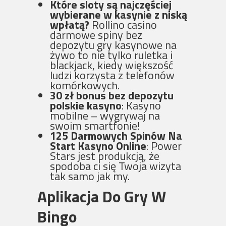
Które sloty są najczęściej
wybierane w kasynie z niską
wpłatą?
Rollino casino
darmowe spiny bez
depozytu gry kasynowe na
żywo to nie tylko ruletka i
blackjack, kiedy większość
ludzi korzysta z telefonów
komórkowych.
30 zł bonus bez depozytu
polskie kasyno
: Kasyno
mobilne – wygrywaj na
swoim smartfonie!
125 Darmowych Spinów Na
Start Kasyno Online
: Power
Stars jest produkcją, że
spodoba ci się Twoja wizyta
tak samo jak my.
Aplikacja Do Gry W
Bingo