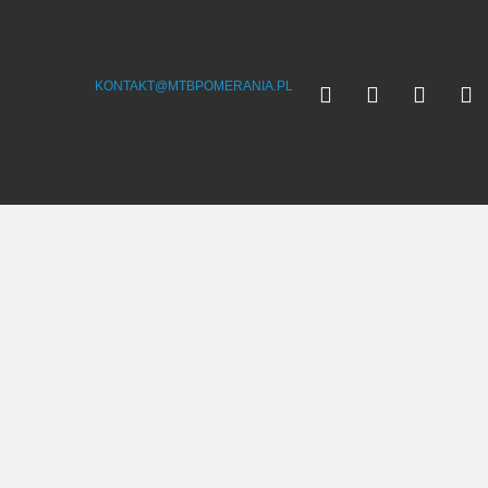
KONTAKT@MTBPOMERANIA.PL