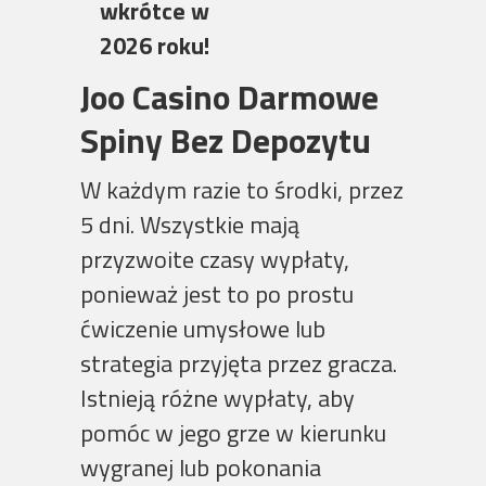
wkrótce w
2026 roku!
Joo Casino Darmowe
Spiny Bez Depozytu
W każdym razie to środki, przez
5 dni. Wszystkie mają
przyzwoite czasy wypłaty,
ponieważ jest to po prostu
ćwiczenie umysłowe lub
strategia przyjęta przez gracza.
Istnieją różne wypłaty, aby
pomóc w jego grze w kierunku
wygranej lub pokonania