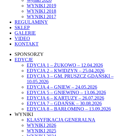
Wyniki 2020
WYNIKI 2019
WYNIKI 2018
WYNIKI 2017
REGULAMINY
SKLEP
GALERIE
VIDEO
KONTAKT
SPONSORZY
EDYCJE
EDYCJA 1 – ŻUKOWO – 12.04.2026
EDYCJA 2 – KWIDZYN – 25.04.2026
EDYCJA 3 – GM. PRUSZCZ GDAŃSKI –
10.05.2026
EDYCJA 4 – GNIEW – 24.05.2026
EDYCJA 5 – GNIEWINO – 13.06.2026
EDYCJA 6 – KARTUZY – 26.07.2026
EDYCJA 7 – GDAŃSK – 30.08.2026
EDYCJA 8 – BARŁOMINO – 13.09.2026
WYNIKI
KLASYFIKACJA GENERALNA
WYNIKI 2026
WYNIKI 2025