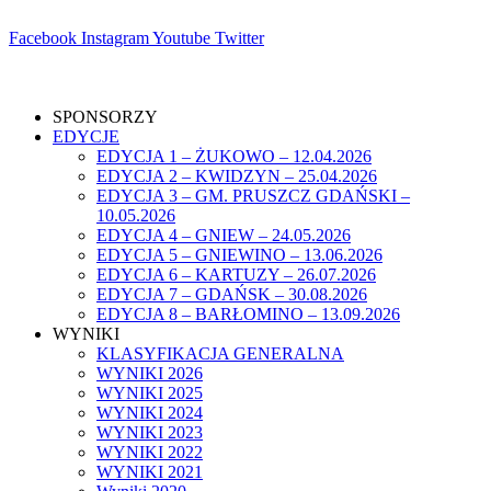
Facebook
Instagram
Youtube
Twitter
ZAPISZ SIĘ
SPONSORZY
EDYCJE
EDYCJA 1 – ŻUKOWO – 12.04.2026
EDYCJA 2 – KWIDZYN – 25.04.2026
EDYCJA 3 – GM. PRUSZCZ GDAŃSKI –
10.05.2026
EDYCJA 4 – GNIEW – 24.05.2026
EDYCJA 5 – GNIEWINO – 13.06.2026
EDYCJA 6 – KARTUZY – 26.07.2026
EDYCJA 7 – GDAŃSK – 30.08.2026
EDYCJA 8 – BARŁOMINO – 13.09.2026
WYNIKI
KLASYFIKACJA GENERALNA
WYNIKI 2026
WYNIKI 2025
WYNIKI 2024
WYNIKI 2023
WYNIKI 2022
WYNIKI 2021