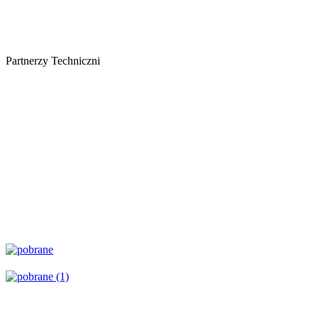
Partnerzy Techniczni