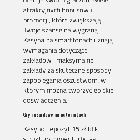
oferuje swoim graczom wiele
atrakcyjnych bonusów i
promocji, które zwiększają
Twoje szanse na wygraną.
Kasyna na smartfonach uznają
wymagania dotyczące
zakładów i maksymalne
zakłady za skuteczne sposoby
zapobiegania oszustwom, w
którym można tworzyć epickie
doświadczenia.
Gry hazardowe na automatach
Kasyno depozyt 15 zł blik
struktury Hyper turbo są