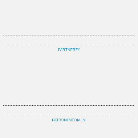
PARTNERZY
PATRONI MEDIALNI