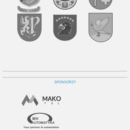
SPONSORZY