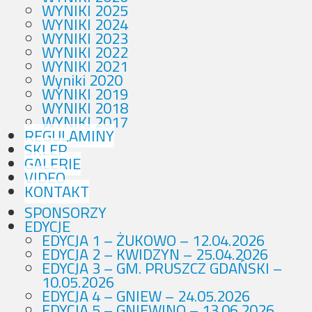
WYNIKI 2025
WYNIKI 2024
WYNIKI 2023
WYNIKI 2022
WYNIKI 2021
Wyniki 2020
WYNIKI 2019
WYNIKI 2018
WYNIKI 2017
REGULAMINY
SKLEP
GALERIE
VIDEO
KONTAKT
SPONSORZY
EDYCJE
EDYCJA 1 – ŻUKOWO – 12.04.2026
EDYCJA 2 – KWIDZYN – 25.04.2026
EDYCJA 3 – GM. PRUSZCZ GDAŃSKI –
10.05.2026
EDYCJA 4 – GNIEW – 24.05.2026
EDYCJA 5 – GNIEWINO – 13.06.2026