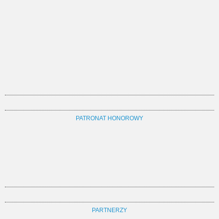
PATRONAT HONOROWY
PARTNERZY