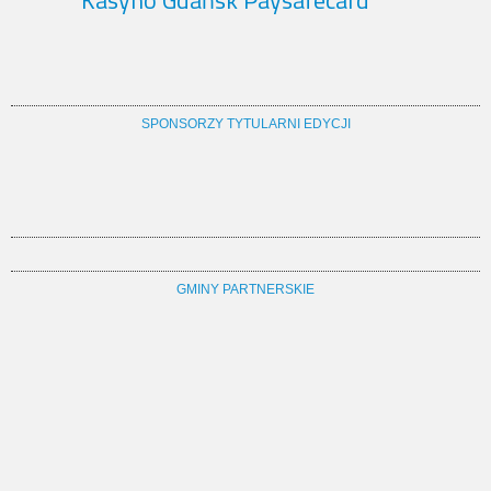
Kasyno Gdańsk Paysafecard
SPONSORZY TYTULARNI EDYCJI
GMINY PARTNERSKIE