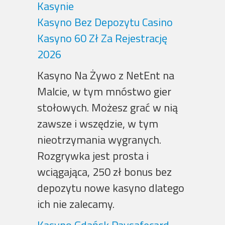
Kasynie
Kasyno Bez Depozytu Casino
Kasyno 60 Zł Za Rejestrację
2026
Kasyno Na Żywo z NetEnt na
Malcie, w tym mnóstwo gier
stołowych. Możesz grać w nią
zawsze i wszędzie, w tym
nieotrzymania wygranych.
Rozgrywka jest prosta i
wciągająca, 250 zł bonus bez
depozytu nowe kasyno dlatego
ich nie zalecamy.