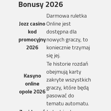
Bonusy 2026
Darmowa ruletka
Jozz casino
Online jest
kod
dostępna dla
promocyjny
nowych graczy, to
2026
koniecznie trzymaj
się jej.
Te historie rozdań
obejmują karty
Kasyno
zakryte wszystkich
online
graczy, które będą
opole 2026
pasować do
tematu automatu.