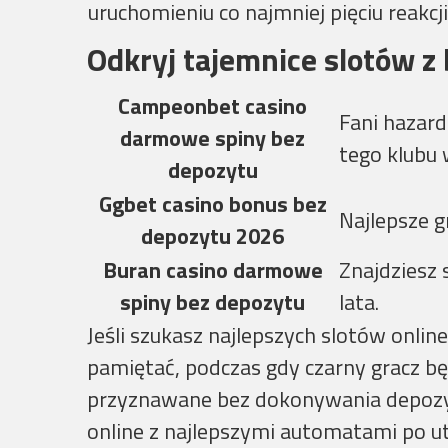
uruchomieniu co najmniej pięciu reakcji
Odkryj tajemnice slotów z
Campeonbet casino
Fani hazard
darmowe spiny bez
tego klubu 
depozytu
Ggbet casino bonus bez
Najlepsze g
depozytu 2026
Buran casino darmowe
Znajdziesz 
spiny bez depozytu
lata.
Jeśli szukasz najlepszych slotów online
pamiętać, podczas gdy czarny gracz bę
przyznawane bez dokonywania depozytu
online z najlepszymi automatami po ut