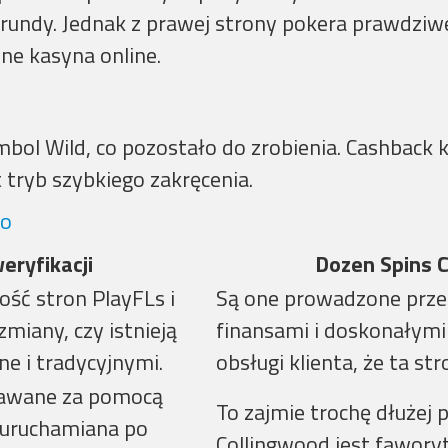
 rundy. Jednak z prawej strony pokera prawdziw
nne kasyna online.
a
 Wild, co pozostało do zrobienia. Cashback k
 tryb szybkiego zakręcenia.
no
eryfikacji
Dozen Spins C
ść stron PlayFLs i
Są one prowadzone prze
zmiany, czy istnieją
finansami i doskonałymi 
ne i tradycyjnymi.
obsługi klienta, że ta str
dawane za pomocą
To zajmie trochę dłużej
 uruchamiana po
Collingwood jest fawor