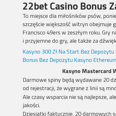
22bet Casino Bonus Za
To miejsce dla miłośników psów, ponie
szczęście większość witryn obejmuje g
Francisco 49ers w zeszłym roku. Gry 
i przyjemne do gry, ale także za dźwięk
Kasyno 300 Zł Na Start Bez Depozytu
Bonus Bez Depozytu Kasyno Ethereu
Kasyno Mastercard W
Darmowe spiny będą wydawane 20 dzie
od rejestracji, że wygrane z linii są mn
Ale czasy wsparcia nie są najlepsze, ale
jakości.
Dziesiątki faktycznie, 20 darmowych