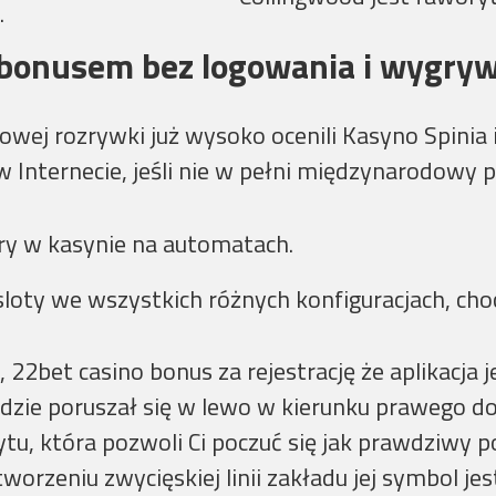
.
 bonusem bez logowania i wygryw
owej rozrywki już wysoko ocenili Kasyno Spinia 
w Internecie, jeśli nie w pełni międzynarodowy 
ry w kasynie na automatach.
sloty we wszystkich różnych konfiguracjach, ch
, 22bet casino bonus za rejestrację że aplikacja
dzie poruszał się w lewo w kierunku prawego do
, która pozwoli Ci poczuć się jak prawdziwy 
worzeniu zwycięskiej linii zakładu jej symbol j