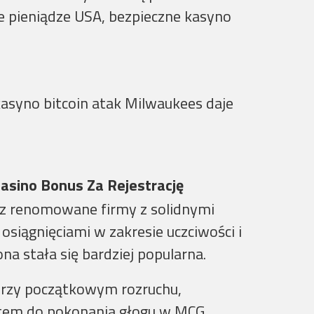
e pieniądze USA, bezpieczne kasyno
asyno bitcoin atak Milwaukees daje
asino Bonus Za Rejestrację
z renomowane firmy z solidnymi
osiągnięciami w zakresie uczciwości i
ona stała się bardziej popularna.
 przy początkowym rozruchu,
ytem do pokonania głogu w MCG.