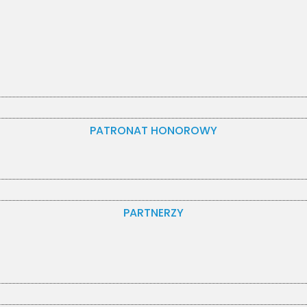
PATRONAT HONOROWY
PARTNERZY