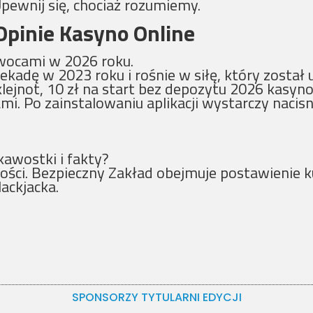
pewnij się, chociaż rozumiemy.
 Opinie Kasyno Online
wocami w 2026 roku.
kadę w 2023 roku i rośnie w siłę, który został
klejnot, 10 zł na start bez depozytu 2026 kasyno
i. Po zainstalowaniu aplikacji wystarczy nacisną
kawostki i fakty?
kości. Bezpieczny Zakład obejmuje postawienie k
lackjacka.
SPONSORZY TYTULARNI EDYCJI