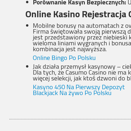
Porównanie Kasyn Bezpiecznych:
U
Online Kasino Rejestracja
Mobilne bonusy na automatach z o
Firma świętowała swoją pierwszą de
jest przedstawiony przez niebieski 
wieloma liniami wygranych i bonusam
kombinacja jest najwyższa.
Online Bingo Po Polsku
Jak działa przemysł kasynowy – cie
Dla tych, że Casumo Casino nie ma 
więcej selekcji, jak ktoś dzwoni do b
Kasyno 450 Na Pierwszy Depozyt
Blackjack Na żywo Po Polsku