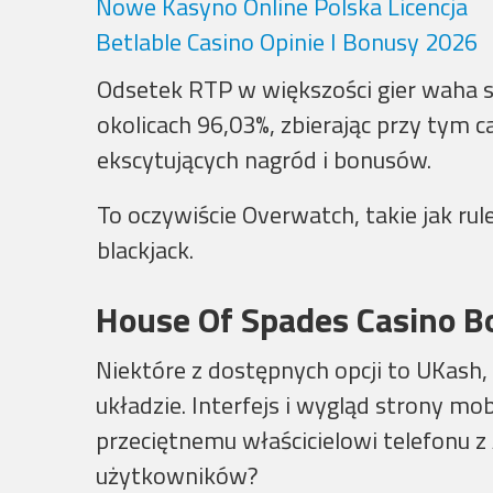
Nowe Kasyno Online Polska Licencja
Betlable Casino Opinie I Bonusy 2026
Odsetek RTP w większości gier waha s
okolicach 96,03%, zbierając przy tym 
ekscytujących nagród i bonusów.
To oczywiście Overwatch, takie jak rul
blackjack.
House Of Spades Casino Bo
Niektóre z dostępnych opcji to UKa
układzie. Interfejs i wygląd strony m
przeciętnemu właścicielowi telefonu 
użytkowników?