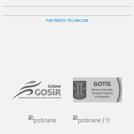
PARTNERZY TECHNICZNI