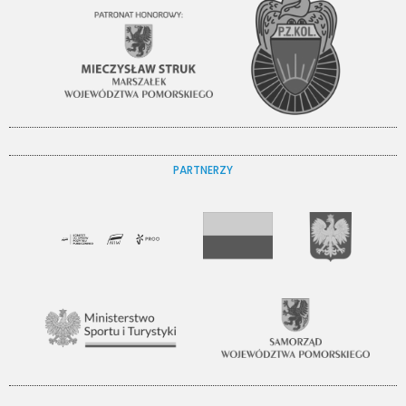
PARTNERZY