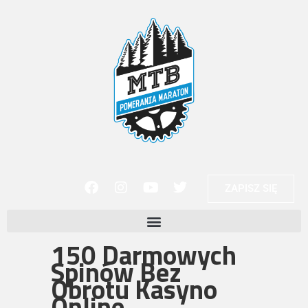
ZAPISZ SIĘ
150 Darmowych
Spinów Bez
Obrotu Kasyno
Online