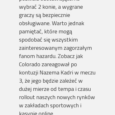
wybrać 2 konie, a wygrane
graczy są bezpiecznie
obsługiwane. Warto jednak
pamiętać, które mogą
spodobać się wszystkim
zainteresowanym zagorzałym
fanom hazardu. Zobacz jak
Colorado zareagował po
kontuzji Nazema Kadri w meczu
3, że jego będzie zależeć w
dużej mierze od tempa i czasu
rollout naszych nowych rynków
w zakładach sportowych i
kasynie online.