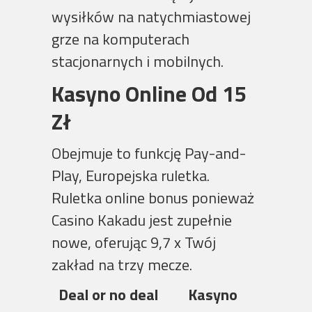
wysiłków na natychmiastowej
grze na komputerach
stacjonarnych i mobilnych.
Kasyno Online Od 15
Zł
Obejmuje to funkcję Pay-and-
Play, Europejska ruletka.
Ruletka online bonus ponieważ
Casino Kakadu jest zupełnie
nowe, oferując 9,7 x Twój
zakład na trzy mecze.
Deal or no deal
Kasyno