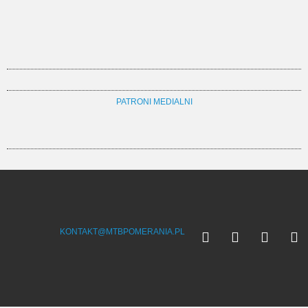
PATRONI MEDIALNI
KONTAKT@MTBPOMERANIA.PL