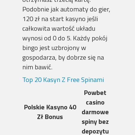
Podobnie jak automaty do gier,
120 zł na start kasyno jeśli
całkowita wartość układu
wynosi od 0 do 5. Każdy pokój
bingo jest uzbrojony w
gospodarza, by dobrze się na
nim bawić.
Top 20 Kasyn Z Free Spinami
Powbet
casino
Polskie Kasyno 40
darmowe
Zł Bonus
spiny bez
depozytu