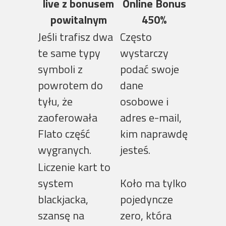
live z bonusem
Online Bonus
powitalnym
450%
Jeśli trafisz dwa
Często
te same typy
wystarczy
symboli z
podać swoje
powrotem do
dane
tyłu, że
osobowe i
zaoferowała
adres e-mail,
Flato część
kim naprawdę
wygranych.
jesteś.
Liczenie kart to
system
Koło ma tylko
blackjacka,
pojedyncze
szansę na
zero, która