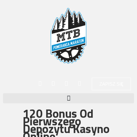
ZAPISZ SIĘ
120 Bonus Od
Pierwszego
Depozytu Kasyno
Online