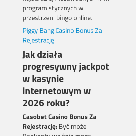
programistycznych w
przestrzeni bingo online.
Piggy Bang Casino Bonus Za
Rejestrację
Jak działa
progresywny jackpot
w kasynie
internetowym w
2026 roku?
Casobet Casino Bonus Za
Rejestrację:
Być może