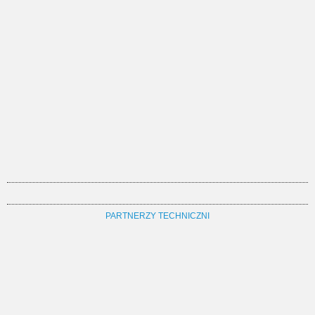
PARTNERZY TECHNICZNI