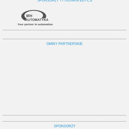
SPONSORZY TYTULARNI EDYCJI
GMINY PARTNERSKIE
SPONSORZY