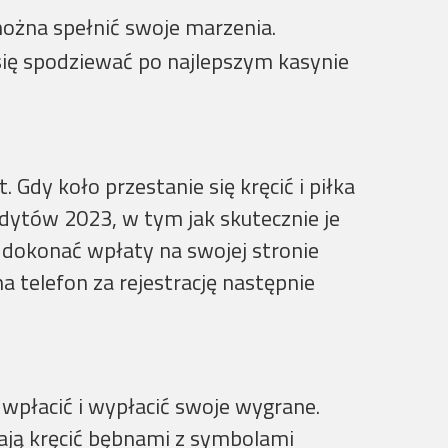
można spełnić swoje marzenia.
się spodziewać po najlepszym kasynie
Gdy koło przestanie się kręcić i piłka
edytów 2023, w tym jak skutecznie je
y dokonać wpłaty na swojej stronie
a telefon za rejestrację następnie
wpłacić i wypłacić swoje wygrane.
iają kręcić bębnami z symbolami