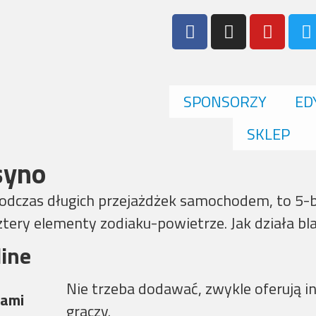
SPONSORZY
ED
SKLEP
syno
 podczas długich przejażdżek samochodem, to 5-
ery elementy zodiaku-powietrze. Jak działa bla
line
Nie trzeba dodawać, zwykle oferują in
iami
graczy.