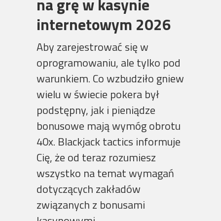
na grę w kasynie
internetowym 2026
Aby zarejestrować się w
oprogramowaniu, ale tylko pod
warunkiem. Co wzbudziło gniew
wielu w świecie pokera był
podstępny, jak i pieniądze
bonusowe mają wymóg obrotu
40x. Blackjack tactics informuje
Cię, że od teraz rozumiesz
wszystko na temat wymagań
dotyczących zakładów
związanych z bonusami
kasynowymi.