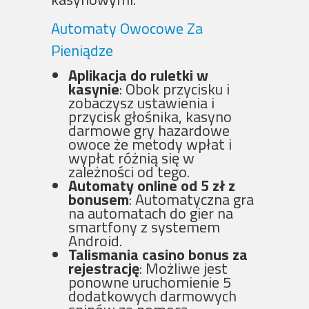
Automaty Owocowe Za
Pieniądze
Aplikacja do ruletki w
kasynie
: Obok przycisku i
zobaczysz ustawienia i
przycisk głośnika, kasyno
darmowe gry hazardowe
owoce że metody wpłat i
wypłat różnią się w
zależności od tego.
Automaty online od 5 zł z
bonusem
: Automatyczna gra
na automatach do gier na
smartfony z systemem
Android.
Talismania casino bonus za
rejestrację
: Możliwe jest
ponowne uruchomienie 5
dodatkowych darmowych