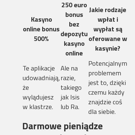
250 euro
Jakie rodzaje
bonus
Kasyno
wpłat i
bez
online bonus
wypłat są
depozytu
500%
oferowane w
kasyno
kasynie?
online
Potencjalnym
Te aplikacje
Ale na
problemem
udowadniają,
razie,
jest to, dzięki
że
takiego
czemu każdy
wylądujesz
jak Isis
znajdzie coś
w klastrze.
lub Ra.
dla siebie.
Darmowe pieniądze