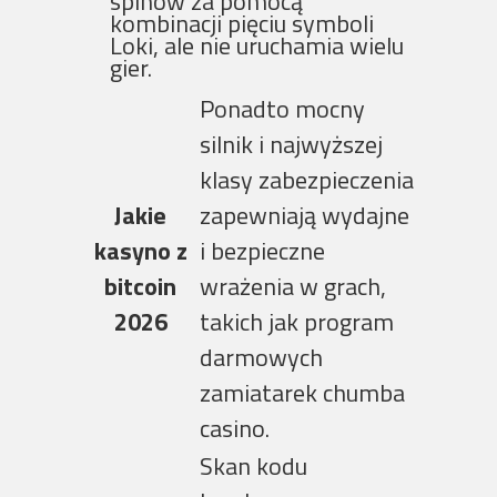
spinów za pomocą
kombinacji pięciu symboli
Loki, ale nie uruchamia wielu
gier.
Ponadto mocny
silnik i najwyższej
klasy zabezpieczenia
Jakie
zapewniają wydajne
kasyno z
i bezpieczne
bitcoin
wrażenia w grach,
2026
takich jak program
darmowych
zamiatarek chumba
casino.
Skan kodu