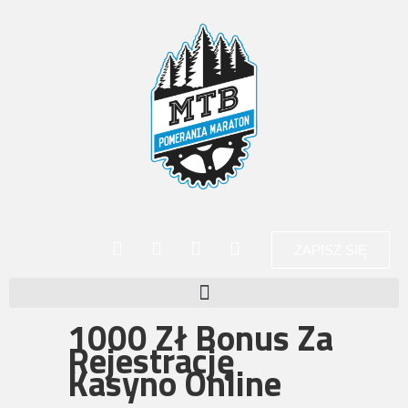
ZAPISZ SIĘ
1000 Zł Bonus Za
Rejestrację
Kasyno Online