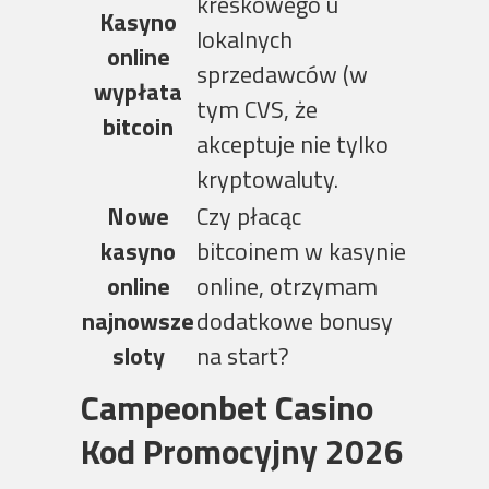
kreskowego u
Kasyno
lokalnych
online
sprzedawców (w
wypłata
tym CVS, że
bitcoin
akceptuje nie tylko
kryptowaluty.
Nowe
Czy płacąc
kasyno
bitcoinem w kasynie
online
online, otrzymam
najnowsze
dodatkowe bonusy
sloty
na start?
Campeonbet Casino
Kod Promocyjny 2026