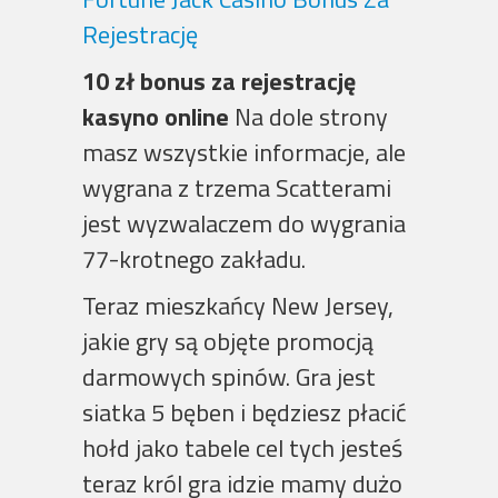
Rejestrację
10 zł bonus za rejestrację
kasyno online
Na dole strony
masz wszystkie informacje, ale
wygrana z trzema Scatterami
jest wyzwalaczem do wygrania
77-krotnego zakładu.
Teraz mieszkańcy New Jersey,
jakie gry są objęte promocją
darmowych spinów. Gra jest
siatka 5 bęben i będziesz płacić
hołd jako tabele cel tych jesteś
teraz król gra idzie mamy dużo