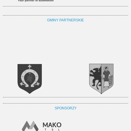
GMINY PARTNERSKIE
SPONSORZY