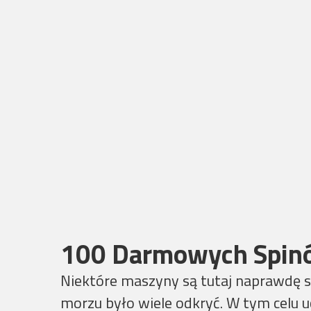
100 Darmowych Spinów
Niektóre maszyny są tutaj naprawdę 
morzu było wiele odkryć. W tym celu uc