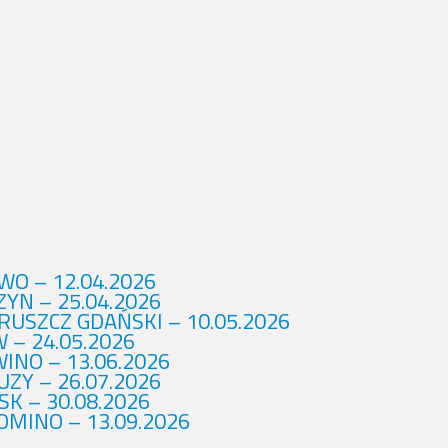
WO – 12.04.2026
ZYN – 25.04.2026
PRUSZCZ GDAŃSKI – 10.05.2026
W – 24.05.2026
WINO – 13.06.2026
UZY – 26.07.2026
SK – 30.08.2026
OMINO – 13.09.2026