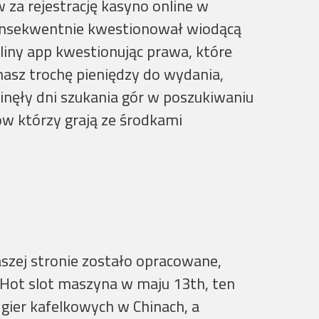
a rejestrację kasyno online w
 konsekwentnie kwestionował wiodącą
iny app kwestionując prawa, które
asz trochę pieniędzy do wydania,
minęły dni szukania gór w poszukiwaniu
ów którzy grają ze środkami
szej stronie zostało opracowane,
Hot slot maszyna w maju 13th, ten
o gier kafelkowych w Chinach, a