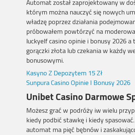
Automat został zaprojektowany w doś
którym można nauczyć się nowych umie
władzę poprzez działania podejmowan
próbowałem powtórzyć na moderowanych
luckyelf casino opinie i bonusy 2026 
gorączki złota lub czekania w każdy w
bonusowymi.
Kasyno Z Depozytem 15 Zł
Sunpura Casino Opinie I Bonusy 2026
Unibet Casino Darmowe Sp
Możesz grać w podróży iw wielu przyp
kiedy podbić stawkę i kiedy spasować
automat ma pięć bębnów i zaskakująco n