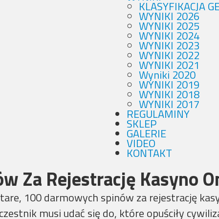
KLASYFIKACJA 
WYNIKI 2026
WYNIKI 2025
WYNIKI 2024
WYNIKI 2023
WYNIKI 2022
WYNIKI 2021
Wyniki 2020
WYNIKI 2019
WYNIKI 2018
WYNIKI 2017
REGULAMINY
SKLEP
GALERIE
VIDEO
KONTAKT
 Za Rejestrację Kasyno O
stare, 100 darmowych spinów za rejestrację k
zestnik musi udać się do, które opuściły cywiliza