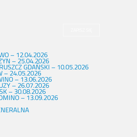
ZAPISZ SIĘ
WO – 12.04.2026
ZYN – 25.04.2026
PRUSZCZ GDAŃSKI – 10.05.2026
W – 24.05.2026
WINO – 13.06.2026
UZY – 26.07.2026
SK – 30.08.2026
OMINO – 13.09.2026
GENERALNA