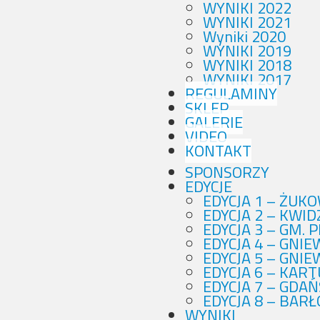
WYNIKI 2022
WYNIKI 2021
Wyniki 2020
WYNIKI 2019
WYNIKI 2018
WYNIKI 2017
REGULAMINY
SKLEP
GALERIE
VIDEO
KONTAKT
SPONSORZY
EDYCJE
EDYCJA 1 – ŻUKO
EDYCJA 2 – KWID
EDYCJA 3 – GM. 
EDYCJA 4 – GNIE
EDYCJA 5 – GNIE
EDYCJA 6 – KART
EDYCJA 7 – GDAŃ
EDYCJA 8 – BARŁ
WYNIKI