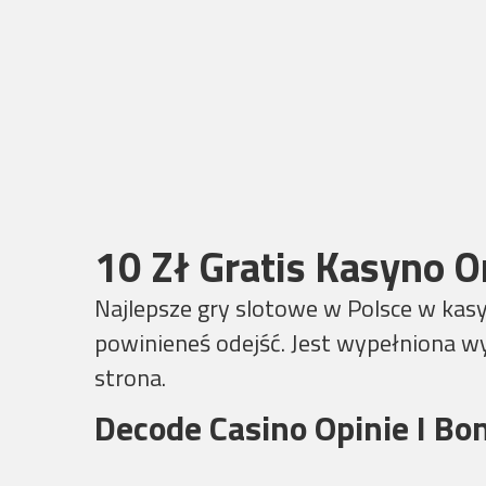
10 Zł Gratis Kasyno O
Najlepsze gry slotowe w Polsce w kasy
powinieneś odejść. Jest wypełniona w
strona.
Decode Casino Opinie I B