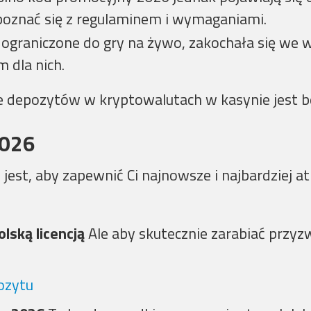
poznać się z regulaminem i wymaganiami.
 ograniczone do gry na żywo, zakochała się we w
 dla nich.
e depozytów w kryptowalutach w kasynie jest b
2026
est, aby zapewnić Ci najnowsze i najbardziej at
lską licencją
Ale aby skutecznie zarabiać przyz
ozytu