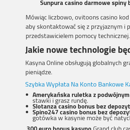
Sunpura casino darmowe spiny 
Mówiąc liczbowo, ovitoons casino ko
aby skontaktować się z przyjaznym i 
przedstawicielem pomocy technicznej.
Jakie nowe technologie b
Kasyna Online obsługują globalnych 
pieniądze.
Szybka Wypłata Na Konto Bankowe K
Amerykańska ruletka z podwójnym
stawki i grasz rundę.
Slotanza casino bonus bez depozy
Spino247 casino bonus bez depozy
gotówka w kasynie może być natyc
300 euro bonus kasyno
Grand club ca