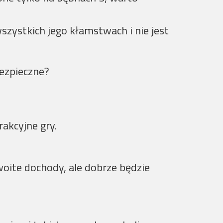
szystkich jego kłamstwach i nie jest
ezpieczne?
rakcyjne gry.
woite dochody, ale dobrze będzie