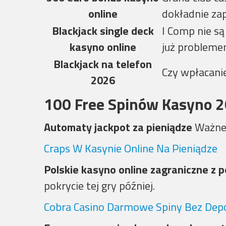
online
dokładnie za
Blackjack single deck
I Comp nie są
kasyno online
już problemem
Blackjack na telefon
Czy wpłacani
2026
100 Free Spinów Kasyno 
Automaty jackpot za pieniądze
Ważne j
Craps W Kasynie Online Na Pieniądze
Polskie kasyno online zagraniczne z po
pokrycie tej gry później.
Cobra Casino Darmowe Spiny Bez Dep