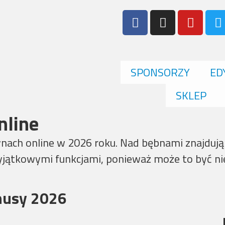
SPONSORZY
ED
SKLEP
nline
nach online w 2026 roku. Nad bębnami znajdują 
yjątkowymi funkcjami, ponieważ może to być ni
onusy 2026