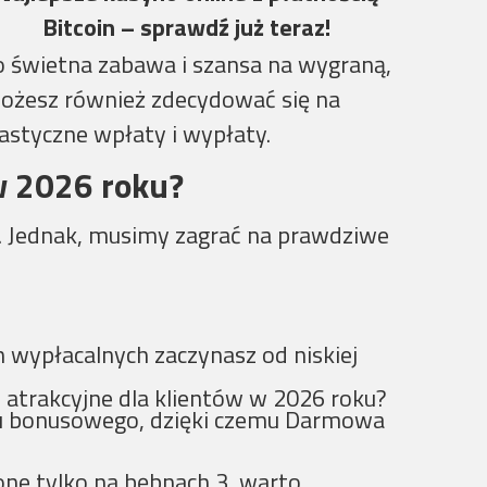
Bitcoin – sprawdź już teraz!
o świetna zabawa i szansa na wygraną,
ożesz również zdecydować się na
lastyczne wpłaty i wypłaty.
w 2026 roku?
. Jednak, musimy zagrać na prawdziwe
n wypłacalnych zaczynasz od niskiej
j atrakcyjne dla klientów w 2026 roku?
emu bonusowego, dzięki czemu Darmowa
one tylko na bębnach 3, warto