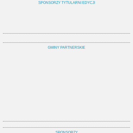
SPONSORZY TYTULARNI EDYCJI
GMINY PARTNERSKIE
SPONSORZY