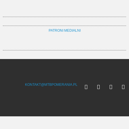
PATRONI MEDIALNI
KONTAKT@MTBPOMERANIA.PL