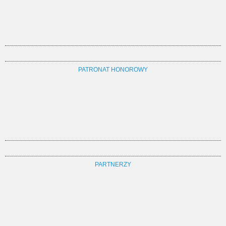
PATRONAT HONOROWY
PARTNERZY