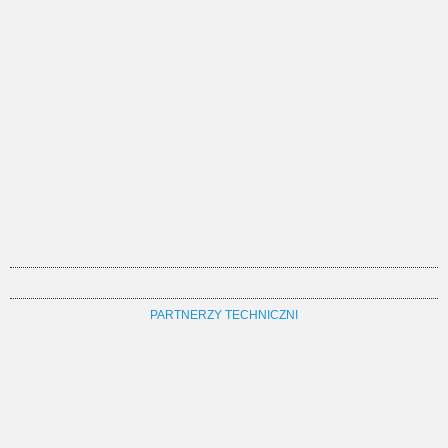
PARTNERZY TECHNICZNI