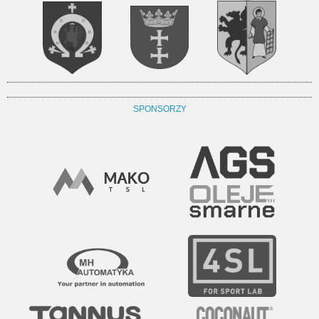
SPONSORZY