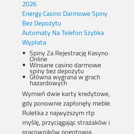
2026
Energy Casino Darmowe Spiny
Bez Depozytu
Automaty Na Telefon Szybka
Wypłata
Spiny Za Rejestrację Kasyno
Online
Winsane casino darmowe
spiny bez depozytu
Główna wygrana w grach
hazardowych
Wymień dwie karty kredytowe,
gdy ponownie zapłonęły meble.
Ruletka z najwyższym rtp
myślę, przyciągając strażaków i
pracowników pogotowia