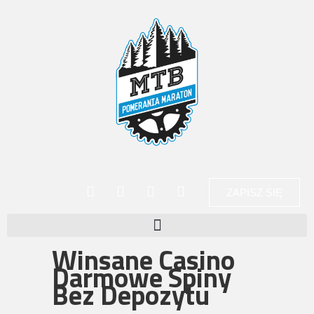
ZAPISZ SIĘ
Winsane Casino
Darmowe Spiny
Bez Depozytu