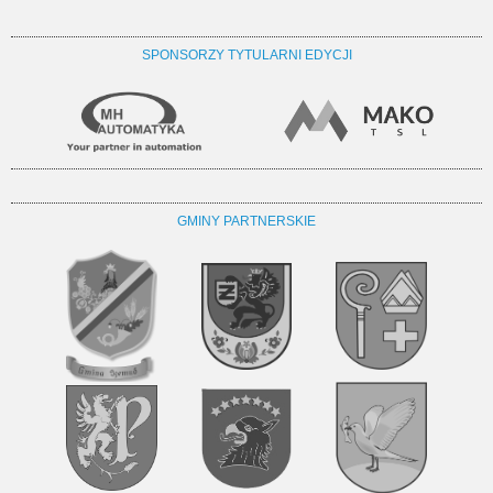
SPONSORZY TYTULARNI EDYCJI
GMINY PARTNERSKIE