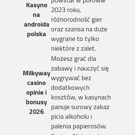
powstał w połowie
Kasyno
2023 roku,
na
różnorodność gier
androida
oraz szansa na duże
polska
wygrane to tylko
niektóre z zalet.
Możesz grać dla
zabawy i nauczyć się
Milkyway
wygrywać bez
casino
dodatkowych
opinie i
kosztów, w kasynach
bonusy
panuje surowy zakaz
2026
picia alkoholu i
palenia papierosów.